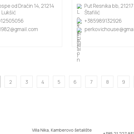
ospe od Dračin 14, 21214
Put Resnika bb, 21217
 Lukšić
Štafilić
912505056
+385989132926
1982@gmail.com
perkovichouse@gmai
2
3
4
5
6
7
8
9
Villa Nika, Kamberovo šetalište
+385 21 227 93