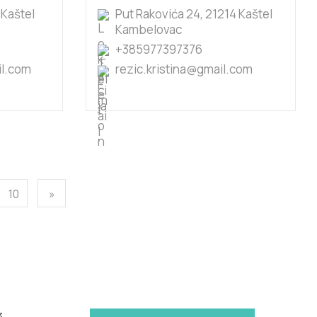
 Kaštel
Put Rakovića 24, 21214 Kaštel
Kambelovac
+385977397376
l.com
rezic.kristina@gmail.com
10
»
3