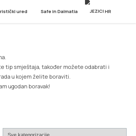
ristički ured
Safe in Dalmatia
HR
ma.
te tip smještaja, također možete odabrati i
rada u kojem želite boraviti.
am ugodan boravak!