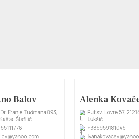
ano Balov
Alenka Kovač
 Dr. Franje Tuđmana 893,
Put sv. Lovre 57, 2121
Kaštel Štafilić
Lukšić
55111778
+385959181045
alov@yahoo.com
ivanakovacev@yaho