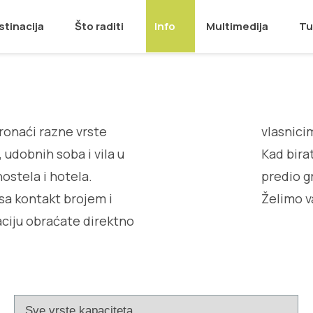
stinacija
Što raditi
Info
Multimedija
Tu
ronaći razne vrste
vlasnici
 udobnih soba i vila u
Kad bira
ostela i hotela.
predio g
sa kontakt brojem i
Želimo v
ciju obraćate direktno