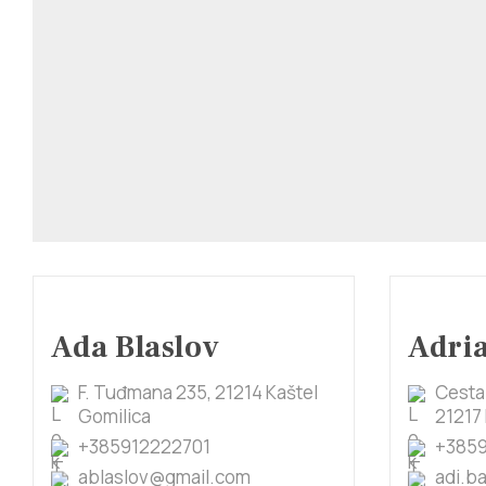
Ada Blaslov
Adri
F. Tuđmana 235, 21214 Kaštel
Cesta
Gomilica
21217 
+385912222701
+3859
ablaslov@gmail.com
adi.b