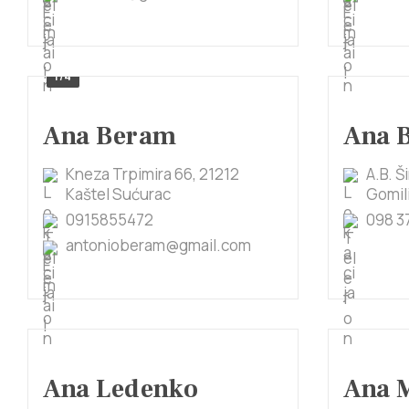
1/4
Ana Beram
Ana 
Kneza Trpimira 66, 21212
A.B. Š
Kaštel Sućurac
Gomil
0915855472
098 3
antonioberam@gmail.com
Ana Ledenko
Ana 