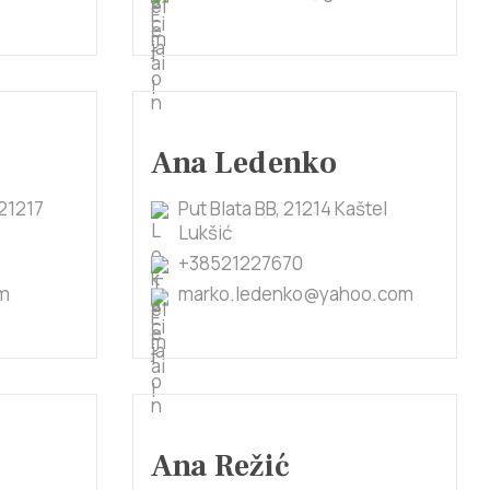
Ana Ledenko
21217
Put Blata BB, 21214 Kaštel
Lukšić
+38521227670
om
marko.ledenko@yahoo.com
Ana Režić