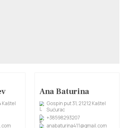
ev
Ana Baturina
4 Kaštel
Gospin put 31, 21212 Kaštel
Sućurac
+38598293207
o.com
anabaturina411@gmail.com