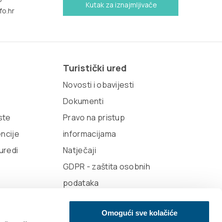
Kutak za iznajmljivače
fo.hr
Turistički ured
Novosti i obavijesti
Dokumenti
iste
Pravo na pristup
encije
informacijama
 uredi
Natječaji
GDPR - zaštita osobnih
podataka
Omogući sve kolačiće