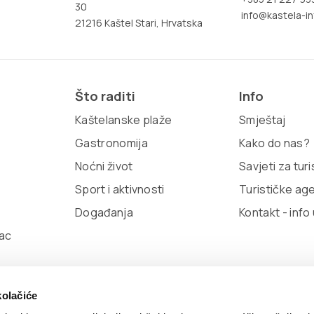
30
info@kastela-in
21216 Kaštel Stari, Hrvatska
Što raditi
Info
Kaštelanske plaže
Smještaj
Gastronomija
Kako do nas?
Noćni život
Savjeti za tur
Sport i aktivnosti
Turističke ag
Događanja
Kontakt - info
ac
kolačiće