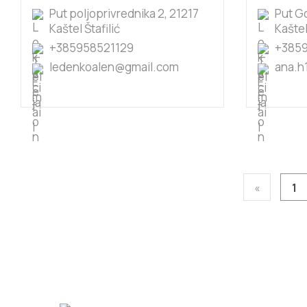
Put poljoprivrednika 2, 21217
Put G
Kaštel Štafilić
Kaštel
+385958521129
+385
ledenkoalen@gmail.com
ana.h
«
1