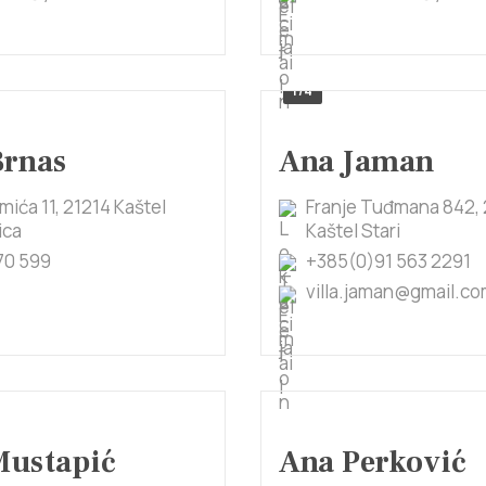
1/4
Brnas
Ana Jaman
imića 11, 21214 Kaštel
Franje Tuđmana 842, 
ica
Kaštel Stari
70 599
+385(0)91 563 2291
villa.jaman@gmail.c
Mustapić
Ana Perković