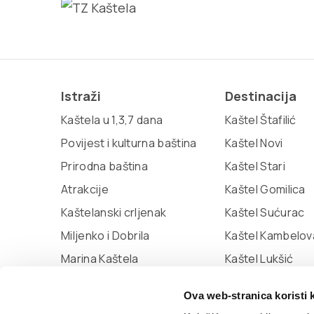
Istraži
Destinacija
Kaštela u 1,3,7 dana
Kaštel Štafilić
Povijest i kulturna baština
Kaštel Novi
Prirodna baština
Kaštel Stari
Atrakcije
Kaštel Gomilica
Kaštelanski crljenak
Kaštel Sućurac
Miljenko i Dobrila
Kaštel Kambelov
Marina Kaštela
Kaštel Lukšić
Muzej grada Kaštela
Ova web-stranica koristi 
Knjižnica Kaštela