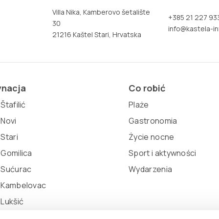
Villa Nika, Kamberovo šetalište
+385 21 227 93
30
info@kastela-in
21216 Kaštel Stari, Hrvatska
ynacja
Co robić
Štafilić
Plaże
 Novi
Gastronomia
 Stari
Życie nocne
 Gomilica
Sport i aktywności
 Sućurac
Wydarzenia
l Kambelovac
 Lukšić