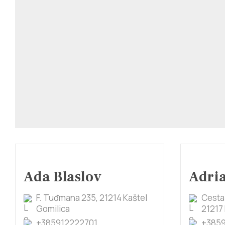
Ada Blaslov
Adri
F. Tuđmana 235, 21214 Kaštel
Cesta
Gomilica
21217 
+385912222701
+3859