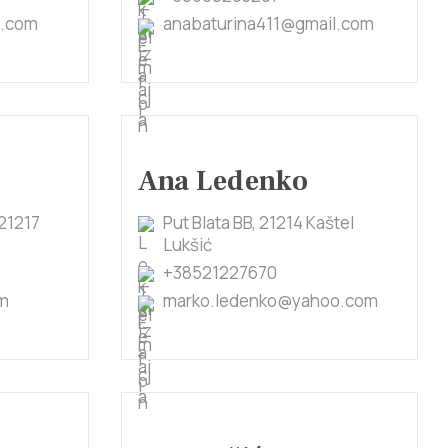
o.com
anabaturina411@gmail.com
Ana Ledenko
21217
Put Blata BB, 21214 Kaštel
Lukšić
+38521227670
om
marko.ledenko@yahoo.com