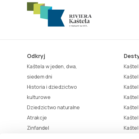
Odkryj
Dest
Kaštela w jeden, dwa,
Kaštel 
siedem dni
Kaštel
Historia i dziedzictwo
Kaštel
kulturowe
Kaštel
Dziedzictwo naturalne
Kaštel
Atrakcje
Kašte
Zinfandel
Kaštel
Miljenko i Dobrila