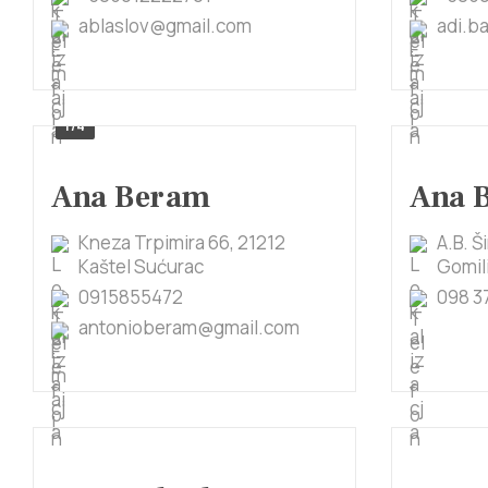
ablaslov@gmail.com
adi.b
1/4
Ana Beram
Ana 
Kneza Trpimira 66, 21212
A.B. Š
Kaštel Sućurac
Gomil
0915855472
098 3
antonioberam@gmail.com