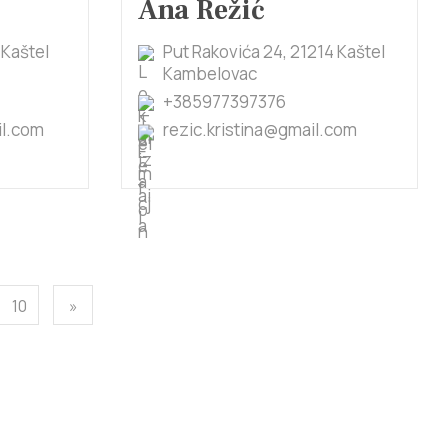
Ana Režić
 Kaštel
Put Rakovića 24, 21214 Kaštel
Kambelovac
+385977397376
l.com
rezic.kristina@gmail.com
10
»