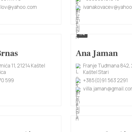
alov@yahoo.com
ivanakovacev@yaho
1/4
Brnas
Ana Jaman
imića 11, 21214 Kaštel
Franje Tuđmana 842, 
ica
Kaštel Stari
70 599
+385(0)91 563 2291
villa.jaman@gmail.c