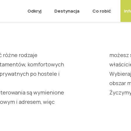
Odkryj
Destynacja
Co robić
Inf
 różne rodzaje
możesz 
rtamentów, komfortowych
właścici
h prywatnych po hostele i
Wybiera
obszar m
aterowania są wymienione
Życzymy
owym i adresem, więc