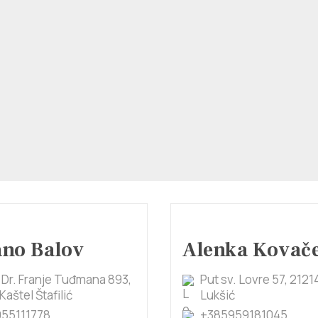
ano Balov
Alenka Kovač
 Dr. Franje Tuđmana 893,
Put sv. Lovre 57, 2121
Kaštel Štafilić
Lukšić
55111778
+385959181045