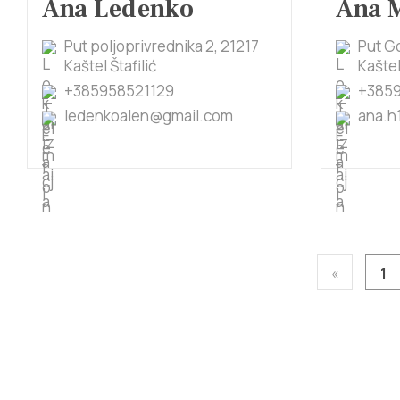
Ana Ledenko
Ana 
Put poljoprivrednika 2, 21217
Put G
Kaštel Štafilić
Kaštel
+385958521129
+385
ledenkoalen@gmail.com
ana.h
«
1