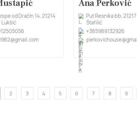
Mustapić
Ana Perković
ospe od Dračin 14, 21214
Put Resnika bb, 21217
 Lukšić
Štafilić
912505056
+385989132926
1982@gmail.com
perkovichouse@gmai
2
3
4
5
6
7
8
9