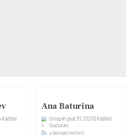
ev
Ana Baturina
4 Kaštel
Gospin put 31, 21212 Kaštel
Sućurac
+38598293207