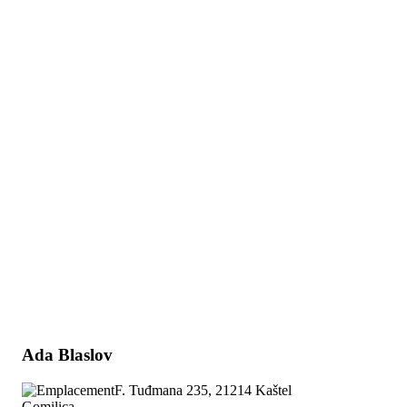
Ada Blaslov
F. Tuđmana 235, 21214 Kaštel
Gomilica