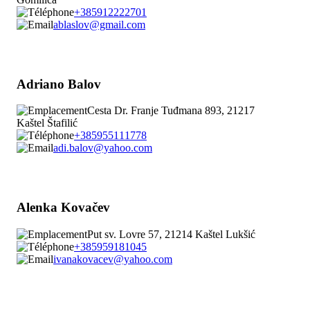
+385912222701
ablaslov@gmail.com
Adriano Balov
Cesta Dr. Franje Tuđmana 893, 21217
Kaštel Štafilić
+385955111778
adi.balov@yahoo.com
Alenka Kovačev
Put sv. Lovre 57, 21214 Kaštel Lukšić
+385959181045
ivanakovacev@yahoo.com