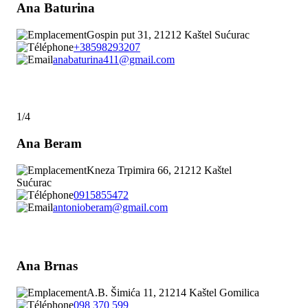
Ana Baturina
Gospin put 31, 21212 Kaštel Sućurac
+38598293207
anabaturina411@gmail.com
1/4
Ana Beram
Kneza Trpimira 66, 21212 Kaštel
Sućurac
0915855472
antonioberam@gmail.com
Ana Brnas
A.B. Šimića 11, 21214 Kaštel Gomilica
098 370 599