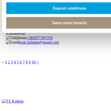
Dopusti selektirane
Ana Režić
Samo nužni kolačići
Put Rakovića 24, 21214 Kaštel
Kambelovac
+385977397376
rezic.kristina@gmail.com
«
1
2
3
4
5
6
7
8
9
10
»