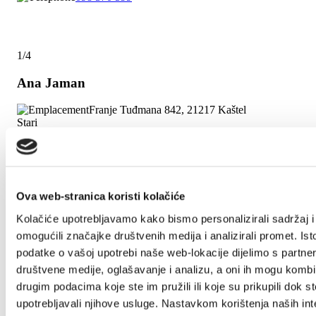
1/4
Ana Jaman
Franje Tuđmana 842, 21217 Kaštel
Stari
+385(0)91 563 2291
villa.jaman@gmail.com
Ova web-stranica koristi kolačiće
Ana Ledenko
Kolačiće upotrebljavamo kako bismo personalizirali sadržaj i
omogućili značajke društvenih medija i analizirali promet. Ist
Put Blata BB, 21214 Kaštel Lukšić
+38521227670
podatke o vašoj upotrebi naše web-lokacije dijelimo s partne
marko.ledenko@yahoo.com
društvene medije, oglašavanje i analizu, a oni ih mogu kombin
drugim podacima koje ste im pružili ili koje su prikupili dok st
upotrebljavali njihove usluge. Nastavkom korištenja naših int