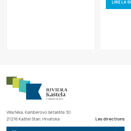
LIRE LA S
Villa Nika, Kamberovo šetalište 30
21216 Kaštel Stari, Hrvatska
Les directions