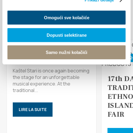
MANIFESTATIONS
Omogući sve kolačiće
Découvrir plus
Dopusti selektirane
17 août 2026
Samo nužni kolačići
26 juin 202
Arias under the stars
Kaštel Stari is once again becoming
the stage for an unforgettable
17th D
musical experience. At the
TRADI
traditional...
ETHNO
ISLAN
LIRE LA SUITE
FAIR