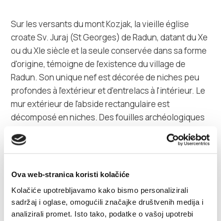
Sur les versants du mont Kozjak, la vieille église
croate Sv. Juraj (St Georges) de Radun, datant du Xe
ou du XIe siècle et la seule conservée dans sa forme
d'origine, témoigne de l'existence du village de
Radun. Son unique nef est décorée de niches peu
profondes à l'extérieur et d'entrelacs à l'intérieur. Le
mur extérieur de l'abside rectangulaire est
décomposé en niches. Des fouilles archéologiques
dans les tombes voisines ont démontré la continuité
des enterrements du IXe au XVe siècle. Les anciens
bijoux et objets croates découverts dans les
tombes sont conservés au Musée de la ville de
Ova web-stranica koristi kolačiće
Kaštela.
Kolačiće upotrebljavamo kako bismo personalizirali
sadržaj i oglase, omogućili značajke društvenih medija i
Un sentier balisé part de Kaštel Stari pour mener
analizirali promet. Isto tako, podatke o vašoj upotrebi