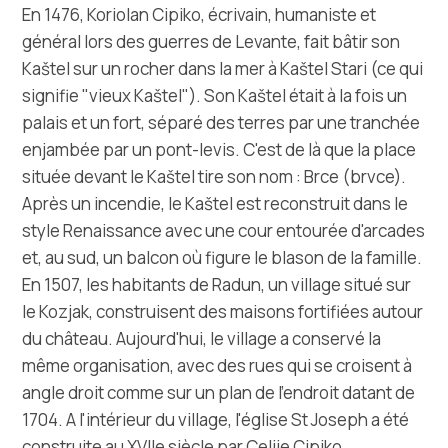
Multimédias
En 1476, Koriolan Cipiko, écrivain, humaniste et
général lors des guerres de Levante, fait bâtir son
Office de tourisme
Kaštel sur un rocher dans la mer à Kaštel Stari (ce qui
signifie "vieux Kaštel"). Son Kaštel était à la fois un
Safe in Dalmatia
palais et un fort, séparé des terres par une tranchée
enjambée par un pont-levis. C'est de là que la place
fr
située devant le Kaštel tire son nom : Brce (brvce).
Après un incendie, le Kaštel est reconstruit dans le
style Renaissance avec une cour entourée d'arcades
et, au sud, un balcon où figure le blason de la famille.
+385 21 227 933
En 1507, les habitants de Radun, un village situé sur
le Kozjak, construisent des maisons fortifiées autour
info@kastela-info.hr
du château. Aujourd'hui, le village a conservé la
même organisation, avec des rues qui se croisent à
angle droit comme sur un plan de l'endroit datant de
Villa Nika, Kamberovo šetalište 30,
Les directions
1704. A l'intérieur du village, l'église St Joseph a été
21216 Kaštel Stari, Hrvatska
construite au XVIIe siècle par Celije Cipiko.