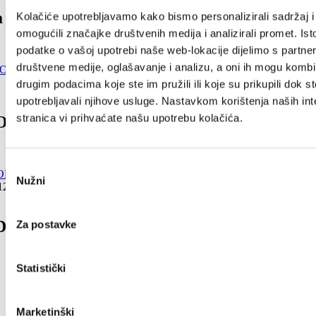
 2023. - days of tradition
Kolačiće upotrebljavamo kako bismo personalizirali sadržaj i
omogućili značajke društvenih medija i analizirali promet. Ist
podatke o vašoj upotrebi naše web-lokacije dijelimo s partne
društvene medije, oglašavanje i analizu, a oni ih mogu kombin
drugim podacima koje ste im pružili ili koje su prikupili dok st
upotrebljavali njihove usluge. Nastavkom korištenja naših int
stranica vi prihvaćate našu upotrebu kolačića.
COLOR CONCERT
Odabir
Nužni
pristanka
 12 août 2022
 OF MILJENKO AND DOBRILA 2022
Za postavke
Statistički
Marketinški