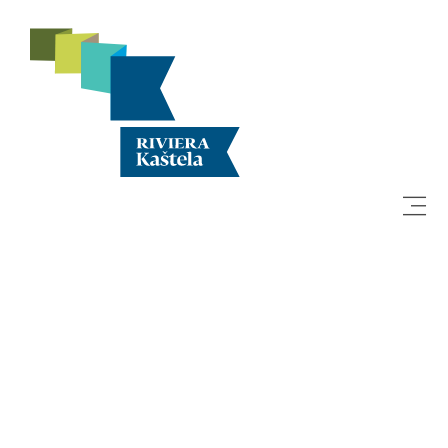
Rechercher
Destination
Que faire
Infos
Multimédias
Office de tourisme