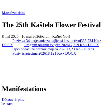
Safe in Dalmatia
Manifestations
fr
The 25th Kaštela Flower Festival
+385 21 227 933
info@kastela-info.hr
8 mai 2026 - 10 mai 2026
Đardin, Kaštel Novi
Poziv za 34 natjecanje za najljepsi kast perivoj
333,234 Ko •
DOCX
Program praznik cvijeca 2026
17,319 Ko • DOCX
Villa Nika, Kamberovo šetalište 30,
Opci podaci za praznik cvijeca 2026
23,23 Ko • DOCX
Poziv izlagacima 2026
18,121 Ko • DOCX
21216 Kaštel Stari, Hrvatska
Manifestations
Découvrir plus