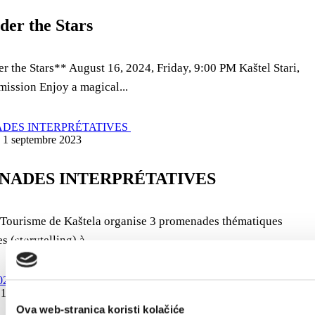
der the Stars
r the Stars** August 16, 2024, Friday, 9:00 PM Kaštel Stari,
mission Enjoy a magical...
 - 1 septembre 2023
NADES INTERPRÉTATIVES
Tourisme de Kaštela organise 3 promenades thématiques
s (storytelling) à...
1 juillet 2023
Ova web-stranica koristi kolačiće