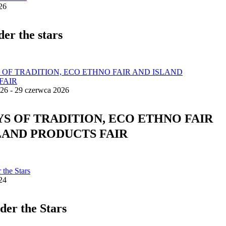
26
der the stars
26 - 29 czerwca 2026
AYS OF TRADITION, ECO ETHNO FAIR
LAND PRODUCTS FAIR
24
der the Stars