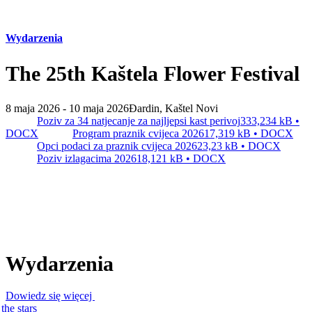
pl
Wydarzenia
+385 21 227 933
info@kastela-info.hr
The 25th Kaštela Flower Festival
Villa Nika, Kamberovo šetalište 30,
8 maja 2026 - 10 maja 2026
Đardin, Kaštel Novi
21216 Kaštel Stari, Hrvatska
Poziv za 34 natjecanje za najljepsi kast perivoj
333,234 kB •
DOCX
Program praznik cvijeca 2026
17,319 kB • DOCX
Opci podaci za praznik cvijeca 2026
23,23 kB • DOCX
Poziv izlagacima 2026
18,121 kB • DOCX
Wydarzenia
Dowiedz się więcej