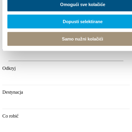
Omogući sve kolačiće
Dopusti selektirane
Villa Nika, Kamberovo šetalište 30
21216 Kaštel Stari, Hrvatska
Samo nužni kolačići
+385 21 227 933
info@kastela-info.hr
Odkryj
Destynacja
Co robić