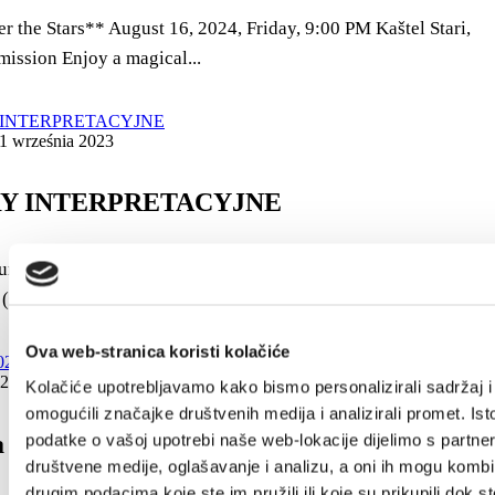
r the Stars** August 16, 2024, Friday, 9:00 PM Kaštel Stari,
mission Enjoy a magical...
 1 września 2023
Y INTERPRETACYJNE
rystyczna miasta Kaštela organizuje 3 spacery kostiumowe z
 (storytelling) w różnych...
Ova web-stranica koristi kolačiće
23 - 1 lipca 2023
Kolačiće upotrebljavamo kako bismo personalizirali sadržaj i
omogućili značajke društvenih medija i analizirali promet. Ist
podatke o vašoj upotrebi naše web-lokacije dijelimo s partne
 2023. - days of tradition
društvene medije, oglašavanje i analizu, a oni ih mogu kombin
drugim podacima koje ste im pružili ili koje su prikupili dok st