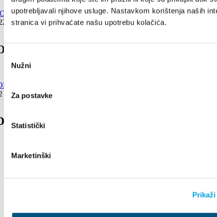
upotrebljavali njihove usluge. Nastavkom korištenja naših int
stranica vi prihvaćate našu upotrebu kolačića.
22
COLOR CONCERT
Odabir
Nužni
pristanka
2 - 12 sierpnia 2022
Za postavke
 OF MILJENKO AND DOBRILA 2022
Statistički
Marketinški
Prikaži