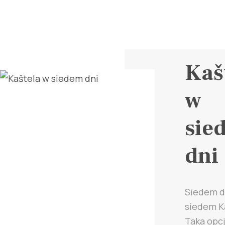
Kaš
w
sie
dni
Siedem d
siedem Ka
Taka opcj