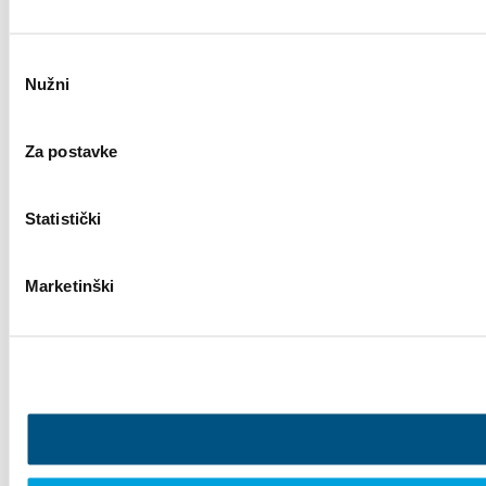
Odabir
Nužni
pristanka
Za postavke
Statistički
Marketinški