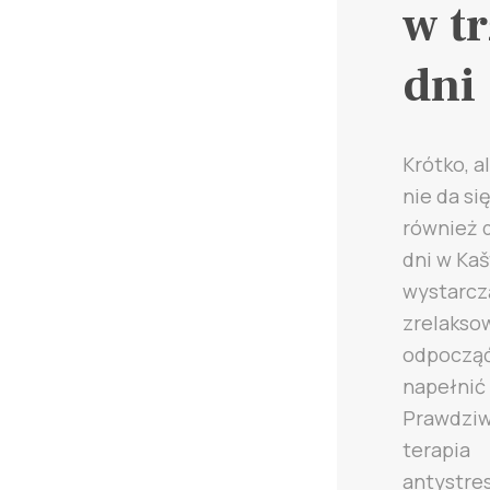
w t
dni
Krótko, al
nie da się
również d
dni w Kaš
wystarcz
zrelaksow
odpocząć
napełnić 
Prawdzi
terapia
antystre