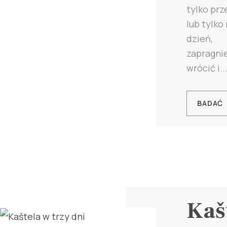
tylko pr
lub tylko
dzień,
zapragnie
wrócić i..
BADAĆ
Kaš