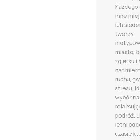
Każdego 
inne miej
ich sied
tworzy
nietypo
miasto, b
zgiełku i 
nadmier
ruchu, gw
stresu. I
wybór na
relaksują
podróż, u
letni odd
czasie k