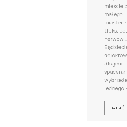
mieście 
małego
miastecz
tłoku, po
nerwów
Będzieci
delektow
długimi
spaceram
wybrzeż
jednego K
BADAĆ