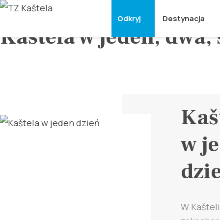
Odkryj
Destynacja
Kaštela w jeden, dwa,
Kaš
w j
dzi
W Kašteli