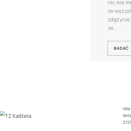
nic nie m
ze wszys
zdążycie
ze...
BADAĆ
Vill
šeta
2121