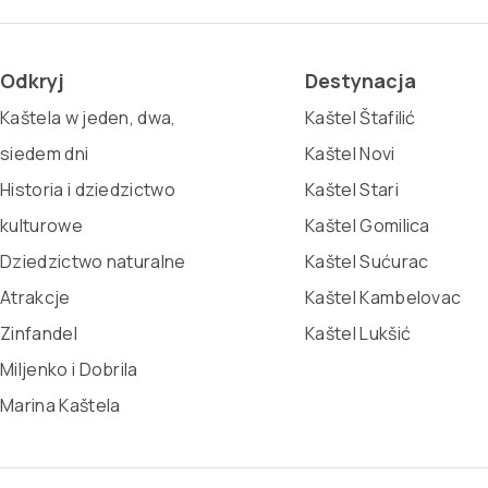
Odkryj
Destynacja
Kaštela w jeden, dwa,
Kaštel Štafilić
siedem dni
Kaštel Novi
Historia i dziedzictwo
Kaštel Stari
kulturowe
Kaštel Gomilica
Dziedzictwo naturalne
Kaštel Sućurac
Atrakcje
Kaštel Kambelovac
Zinfandel
Kaštel Lukšić
Miljenko i Dobrila
Marina Kaštela