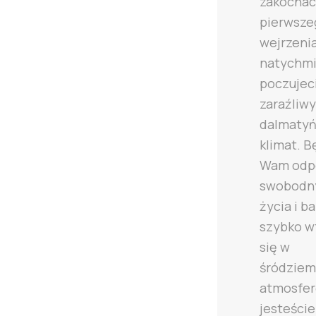
zakochaci
pierwsze
wejrzenia
natychmi
poczujec
zaraźliwy
dalmatyń
klimat. B
Wam odp
swobodny
życia i b
szybko w
się w
śródzie
atmosferę
jesteście