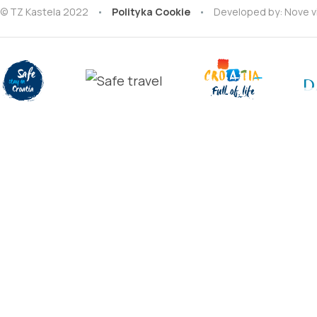
© TZ Kastela 2022
Polityka Cookie
Developed by:
Nove v