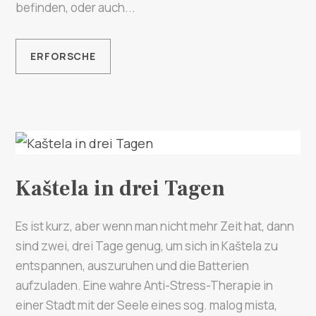
Multimedia
befinden, oder auch...
Turistički ured
ERFORSCHE
Safe in Dalmatia
de
Kaštela in drei Tagen
+385 21 227 933
Es ist kurz, aber wenn man nicht mehr Zeit hat, dann
info@kastela-info.hr
sind zwei, drei Tage genug, um sich in Kaštela zu
entspannen, auszuruhen und die Batterien
Villa Nika, Kamberovo šetalište 30,
aufzuladen. Eine wahre Anti-Stress-Therapie in
Richtungen
21216 Kaštel Stari, Hrvatska
einer Stadt mit der Seele eines sog. malog mista,