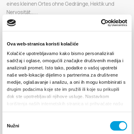
eines kleinen Ortes ohne Gedränge, Hektik und
Nervosität…...
ERFORSCHE
Ova web-stranica koristi kolačiće
Kolačiće upotrebljavamo kako bismo personalizirali
sadržaj i oglase, omogućili značajke društvenih medija i
analizirali promet. Isto tako, podatke o vašoj upotrebi
naše web-lokacije dijelimo s partnerima za društvene
medije, oglašavanje i analizu, a oni ih mogu kombinirati s
Kaštela in sieben Tagen
drugim podacima koje ste im pružili ili koje su prikupili
dok ste upotrebljavali njihove usluge. Nastavkom
korištenja naših internetskih stranica vi prihvaćate našu
Sieben Tage für sieben Kaštela. Auch das ist eine
upotrebu kolačića.
Option. Jeden Tag ein anderer Ort, und sieben von
Odabir
ihnen kreieren eine untypische Stadt ohne
Nužni
pristanka
Geschiebe, Gedränge und Lärm, übermäßigen