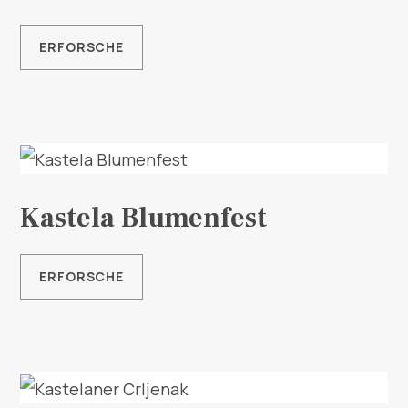
Multimedia
ERFORSCHE
Turistički ured
Safe in Dalmatia
de
Kastela Blumenfest
+385 21 227 933
ERFORSCHE
info@kastela-info.hr
Villa Nika, Kamberovo šetalište 30,
Richtungen
21216 Kaštel Stari, Hrvatska