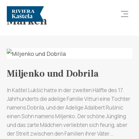
Marken
Miljenko und Dobrila
Erforsche
Destination
In Kaštel Lukšić hatte in der zweiten Hälfte des 17.
Jahrhunderts die adelige Familie Vitturi eine Tochter
Was kann man machen
namens Dobrila, und der Adelige Adalbert Rušinić
einen Sohn namens Miljenko. Der schöne Jüngling
Info
und das zarte Mädchen verliebten sich feurig, aber
der Streit zwischen den Familien ihrer Väter...