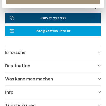
Villa Nika, Kamberovo šetalište 30
21216 Kaštel Stari, Hrvatska
Richtungen
+385 21 227 933
info@kastela-info.hr
Erforsche
Destination
Was kann man machen
Info
Turistički ured