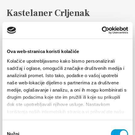
Kastelaner Crljenak
Der Crljenak aus Kaštela ist eine alte, fast
vergessene kroatische Sorte, welche in letzter Zeit
die heimische und ausländische
Ova web-stranica koristi kolačiće
Winzergemeinschaft zusammenruft. Tatsächlich
Kolačiće upotrebljavamo kako bismo personalizirali
wurde bestätigt, dass der Crljenak aus Kaštela und
sadržaj i oglase, omogućili značajke društvenih medija i
die amerikanische Sorte Zinfandel das gleiche
analizirali promet. Isto tako, podatke o vašoj upotrebi
genetische Profil besitzen...
naše web-lokacije dijelimo s partnerima za društvene
medije, oglašavanje i analizu, a oni ih mogu kombinirati s
drugim podacima koje ste im pružili ili koje su prikupili
ERFORSCHE
dok ste upotrebljavali njihove usluge. Nastavkom
korištenja naših internetskih stranica vi prihvaćate našu
upotrebu kolačića.
Odabir
Nužni