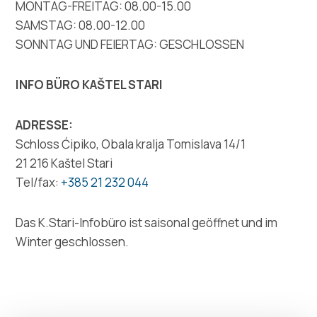
Multimedia
MONTAG-FREITAG: 08.00-15.00
SAMSTAG: 08.00-12.00
Turistički ured
SONNTAG UND FEIERTAG: GESCHLOSSEN
Safe in Dalmatia
INFO BÜRO KAŠTEL STARI
de
ADRESSE:
Schloss Ćipiko, Obala kralja Tomislava 14/1
21 216 Kaštel Stari
Tel/fax:
+385 21 232 044
+385 21 227 933
Das K.Stari-Infobüro ist saisonal geöffnet und im
info@kastela-info.hr
Winter geschlossen.
Villa Nika, Kamberovo šetalište 30,
Richtungen
21216 Kaštel Stari, Hrvatska