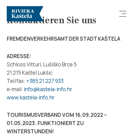
Kontaktieren Sie uns
FREMDENVERKEHRSAMT DER STADT KAŠTELA
ADRESSE:
Schloss Vitturi, Lušiško Brce 5
Erforsche
21 215 Kaštel Lukšić
Tel/fax:
+385 21 227 933
Destination
e-mail:
info@kastela-info.hr
www.kastela-info.hr
Was kann man machen
TOURISMUSVERBAND VOM 16.09.2022 –
Info
01.05.2023. FUNKTIONIERT ZU
WINTERSTUNDEN!