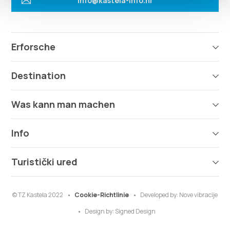
info@kastela-info.hr
Erforsche
Destination
Was kann man machen
Info
Turistički ured
© TZ Kastela 2022
Cookie-Richtlinie
Developed by:
Nove vibracije
Design by:
Signed Design