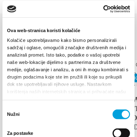
Ova web-stranica koristi kolačiće
VERANSTALTUNGEN
Kolačiće upotrebljavamo kako bismo personalizirali
Mehr entdecken
sadržaj i oglase, omogućili značajke društvenih medija i
analizirali promet. Isto tako, podatke o vašoj upotrebi
17. August 2026
naše web-lokacije dijelimo s partnerima za društvene
medije, oglašavanje i analizu, a oni ih mogu kombinirati s
drugim podacima koje ste im pružili ili koje su prikupili
26. Juni 20
Arias under the stars
dok ste upotrebljavali njihove usluge. Nastavkom
Kaštel Stari is once again becoming
korištenja naših internetskih stranica vi prihvaćate našu
the stage for an unforgettable
17th D
upotrebu kolačića.
musical experience. At the
TRADI
Odabir
traditional...
Nužni
pristanka
ETHNO
ISLAN
WEITERLESEN
Za postavke
FAIR