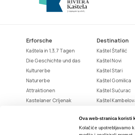
Erforsche
Destination
Kaštela in 1,3,7 Tagen
Kaštel Štafilić
Die Geschichte und das
Kaštel Novi
Kulturerbe
Kaštel Stari
Naturerbe
Kaštel Gomilica
Attraktionen
Kaštel Sućurac
Kastelaner Crljenak
Kaštel Kambelov
Miljenko und Dobrila
Kaštel Lukšić
Ova web-stranica koristi 
Marina Kaštela
Kolačiće upotrebljavamo ka
medija i analizirali promet