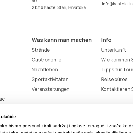
30
info@kastela-in
21216 Kaštel Stari, Hrvatska
Was kann man machen
Info
Strände
Unterkunft
Gastronomie
Wie kommen S
Nachtleben
Tipps für Tou
Sportaktivitäten
Reisebüros
Veranstaltungen
Kontaktieren 
ac
kolačiće
ko bismo personalizirali sadržaj i oglase, omogućili značajke d
. Isto tako, podatke o vašoj upotrebi naše web-lokacije dijelimo s