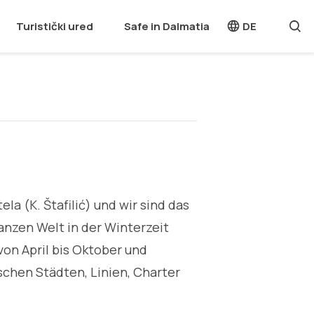
Turistički ured
Safe in Dalmatia
DE
ela (K. Štafilić) und wir sind das
anzen Welt in der Winterzeit
von April bis Oktober und
schen Städten, Linien, Charter