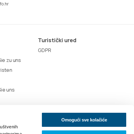
fo.hr
Turistički ured
GDPR
ie zu uns
risten
Sie uns
Omogući sve kolačiće
ruštvenih
 partnerima