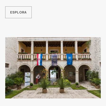
Multimedia
ESPLORA
Tourist office
Safe in Dalmatia
it
+385 21 227 933
info@kastela-info.hr
Villa Nika, Kamberovo šetalište 30,
Indicazioni
21216 Kaštel Stari, Hrvatska