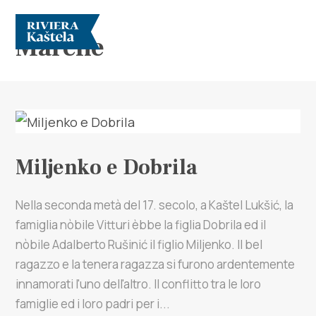
Marche
Miljenko e Dobrila
Esplora
Destinazione
Nella seconda metà del 17. secolo, a Kaštel Lukšić, la
famiglia nòbile Vitturi èbbe la figlia Dobrila ed il
Cosa fare
nòbile Adalberto Rušinić il figlio Miljenko. Il bel
ragazzo e la tenera ragazza si furono ardentemente
Info
innamorati l'uno dell'altro. Il conflitto tra le loro
famiglie ed i loro padri per i...