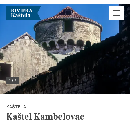
Esplora
1 / 7
Destinazione
Cosa fare
KAŠTELA
Kaštel Kambelovac
Info