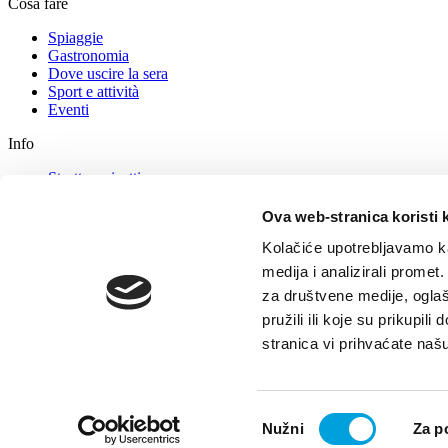
Cosa fare
Spiaggie
Gastronomia
Dove uscire la sera
Sport e attività
Eventi
Info
Struttura ricettiva
Come arrivare
Consigli per i turisti
Ova web-stranica koristi 
Agenzie turistiche
Kolačiće upotrebljavamo ka
Contatti
medija i analizirali promet
Tourist office
za društvene medije, oglaš
Notizie e annunci
pružili ili koje su prikupil
GDPR
stranica vi prihvaćate naš
© TZ Kastela 2022
Gestione dei Cookie
Developed by:
Nove vibrac
Odabir
Nužni
Za p
pristanka