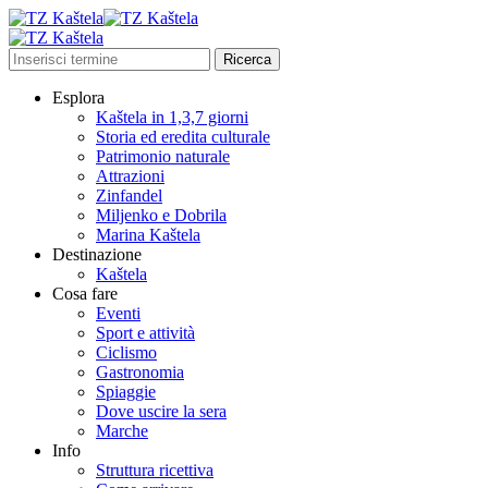
Esplora
Kaštela in 1,3,7 giorni
Storia ed eredita culturale
Patrimonio naturale
Attrazioni
Zinfandel
Miljenko e Dobrila
Marina Kaštela
Destinazione
Kaštela
Cosa fare
Eventi
Sport e attività
Ciclismo
Gastronomia
Spiaggie
Dove uscire la sera
Marche
Info
Struttura ricettiva