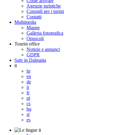
Come arrivare
Agenzie turistiche
Consigli per i turisti
Contatti
Multimedia
Mappe
Galleria fotografica
Opuscoli
Tourist office
Notizie e annunci
GDPR
Safe in Dalmatia
it
hr
en
de
it
fr
pl
cs
hu
sl
es
it