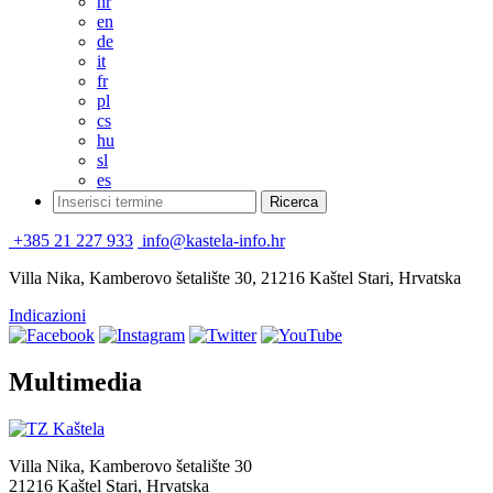
hr
en
de
it
fr
pl
cs
hu
sl
es
+385 21 227 933
info@kastela-info.hr
Villa Nika, Kamberovo šetalište 30, 21216 Kaštel Stari, Hrvatska
Indicazioni
Multimedia
Villa Nika, Kamberovo šetalište 30
21216 Kaštel Stari, Hrvatska