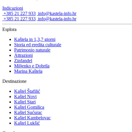
Indicazioni
+385 21 227 933
info@kastela-info.hr
+385 21 227 933
info@kastela-info.hr
Esplora
Kaštela in 1,3,7 giorni
Storia ed eredita culturale
Patrimonio naturale
Attrazioni
Zinfandel
Miljenko e Dobrila
Marina Kaštela
Destinazione
Kaštel Štafilić
Kaštel Novi
Kaštel Stari
Kaštel Gomilica
Kaštel Sućurac
Kaštel Kambelovac
Kaštel Lukšić