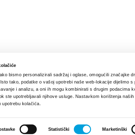
kolačiće
ko bismo personalizirali sadržaj i oglase, omogućili značajke d
. Isto tako, podatke o vašoj upotrebi naše web-lokacije dijelimo s
avanje i analizu, a oni ih mogu kombinirati s drugim podacima k
i dok ste upotrebljavali njihove usluge. Nastavkom korištenja naših
u upotrebu kolačića.
ije
Design by:
Signed Design
ostavke
Statistički
Marketinški