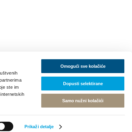
Omogući sve kolačiće
ruštvenih
 partnerima
Dopusti selektirane
oje ste im
 internetskih
Samo nužni kolačići
Prikaži detalje