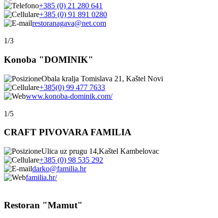
+385 (0) 21 280 641
+385 (0) 91 891 0280
restoranagava@net.com
1/3
Konoba "DOMINIK"
Obala kralja Tomislava 21, Kaštel Novi
+385(0) 99 477 7633
www.konoba-dominik.com/
1/5
CRAFT PIVOVARA FAMILIA
Ulica uz prugu 14,Kaštel Kambelovac
+385 (0) 98 535 292
darko@familia.hr
familia.hr/
Restoran "Mamut"