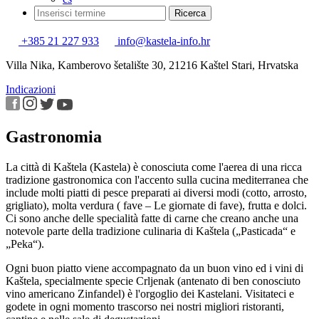
+385 21 227 933
info@kastela-info.hr
Villa Nika, Kamberovo šetalište 30, 21216 Kaštel Stari, Hrvatska
Indicazioni
Gastronomia
La città di Kaštela (Kastela) è conosciuta come l'aerea di una ricca
tradizione gastronomica con l'accento sulla cucina mediterranea che
include molti piatti di pesce preparati ai diversi modi (cotto, arrosto,
grigliato), molta verdura ( fave – Le giornate di fave), frutta e dolci.
Ci sono anche delle specialità fatte di carne che creano anche una
notevole parte della tradizione culinaria di Kaštela („Pasticada“ e
„Peka“).
Ogni buon piatto viene accompagnato da un buon vino ed i vini di
Kaštela, specialmente specie Crljenak (antenato di ben conosciuto
vino americano Zinfandel) è l'orgoglio dei Kastelani. Visitateci e
godete in ogni momento trascorso nei nostri migliori ristoranti,