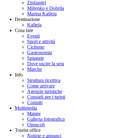
Zinfandel
Miljenko e Dobrila
Marina Kaštela
Destinazione
Kaštela
Cosa fare
Eventi
Sport e attività
Ciclismo
Gastronomia
Spiaggie
Dove uscire la sera
Marche
Info
Struttura ricettiva
Come arrivare
Agenzie turistiche
Consigli per i turisti
Contatti
Multimedia
Mappe
Galleria fotografica
Opuscoli
Tourist office
Notizie e annunci