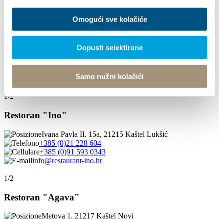
1/5
Omogući sve kolačiće
VINARIJA-KASTEL SIKULI
Dopusti selektirane
Put Bijaća 21216 Kastel Novi
+ 385 (0) 99 369 8101
info@sikuli.hr
Samo nužni kolačići
sikuli.hr/
1/2
Restoran "Ino"
Ivana Pavla II. 15a, 21215 Kaštel Lukšić
+385 (0)21 228 604
+385 (0)91 593 0343
info@restaurant-ino.hr
1/2
Restoran "Agava"
Metova 1, 21217 Kaštel Novi