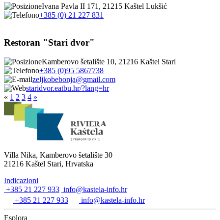
Ivana Pavla II 171, 21215 Kaštel Lukšić
+385 (0) 21 227 831
Restoran "Stari dvor"
Kamberovo šetalište 10, 21216 Kaštel Stari
+385 (0)95 5867738
zeljkobebonja@gmail.com
staridvor.eatbu.hr/?lang=hr
«
1
2
3
4
»
Villa Nika, Kamberovo šetalište 30
21216 Kaštel Stari, Hrvatska
Indicazioni
+385 21 227 933
info@kastela-info.hr
+385 21 227 933
info@kastela-info.hr
Esplora