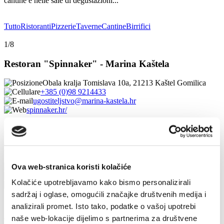
cantine e nelle sale di degustazioni...
Tutto
Ristoranti
Pizzerie
Taverne
Cantine
Birrifici
1/8
Restoran "Spinnaker" - Marina Kaštela
Obala kralja Tomislava 10a, 21213 Kaštel Gomilica
+385 (0)98 9214433
ugostiteljstvo@marina-kastela.hr
spinnaker.hr/
1/7
Restoran "Mala Mora"
Ova web-stranica koristi kolačiće
Mala Mora 5, 21215, Kaštel Lukšić
+385(0)91 622 1438
Kolačiće upotrebljavamo kako bismo personalizirali
malamorarestaurant@gmail.com
sadržaj i oglase, omogućili značajke društvenih medija i
1/7
analizirali promet. Isto tako, podatke o vašoj upotrebi
naše web-lokacije dijelimo s partnerima za društvene
Restoran "Štacija"