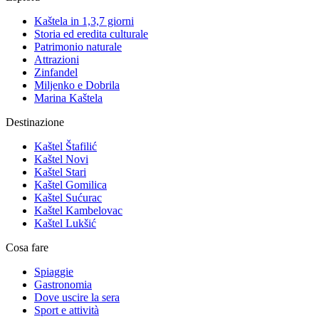
Kaštela in 1,3,7 giorni
Storia ed eredita culturale
Patrimonio naturale
Attrazioni
Zinfandel
Miljenko e Dobrila
Marina Kaštela
Destinazione
Kaštel Štafilić
Kaštel Novi
Kaštel Stari
Kaštel Gomilica
Kaštel Sućurac
Kaštel Kambelovac
Kaštel Lukšić
Cosa fare
Spiaggie
Gastronomia
Dove uscire la sera
Sport e attività