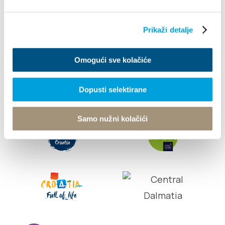
Tourist office
Prikaži detalje
© TZ Kastela 2022
Gestione dei Cookie
Developed by:
Nove
Omogući sve kolačiće
vibracije
Design by:
Signed Design
Dopusti selektirane
Samo nužni kolačići