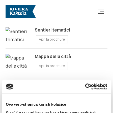
MAPPE
Sentieri tematici
Apri la brochure
Mappa della città
Esplora
Apri la brochure
Destinazione
Cosa fare
Info
Ova web-stranica koristi kolačiće
Kolačiće upotrebljavamo kako bismo personalizirali