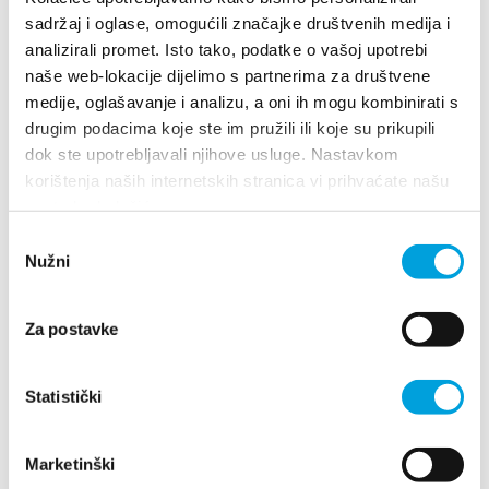
Multimedia
sadržaj i oglase, omogućili značajke društvenih medija i
Villa Nika, Kamberovo šetalište 30
analizirali promet. Isto tako, podatke o vašoj upotrebi
Tourist office
21216 Kaštel Stari, Hrvatska
Indicazioni
naše web-lokacije dijelimo s partnerima za društvene
medije, oglašavanje i analizu, a oni ih mogu kombinirati s
+385 21 227 933
Safe in Dalmatia
drugim podacima koje ste im pružili ili koje su prikupili
dok ste upotrebljavali njihove usluge. Nastavkom
info@kastela-info.hr
korištenja naših internetskih stranica vi prihvaćate našu
it
upotrebu kolačića.
Odabir
Nužni
pristanka
Esplora
+385 21 227 933
Za postavke
Destinazione
info@kastela-info.hr
Statistički
Cosa fare
Villa Nika, Kamberovo šetalište 30,
Indicazioni
21216 Kaštel Stari, Hrvatska
Info
Marketinški