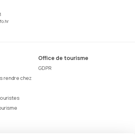
3
fo.hr
Office de tourisme
GDPR
 rendre chez
touristes
ourisme