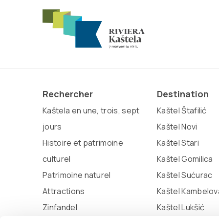
Rechercher
Destination
Kaštela en une, trois, sept
Kaštel Štafilić
jours
Kaštel Novi
Histoire et patrimoine
Kaštel Stari
culturel
Kaštel Gomilica
Patrimoine naturel
Kaštel Sućurac
Attractions
Kaštel Kambelov
Zinfandel
Kaštel Lukšić