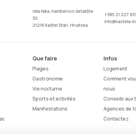
Villa Nika, Kamberovo šetalište
+385 21 227 93
30
info@kastela-in
21216 Kaštel Stari, Hrvatska
Que faire
Infos
Plages
Logement
Gastronomie
Comment vous
Vie nocturne
nous
Sports et activités
Conseils aux 
Manifestations
Agences de t
ac
Contactez