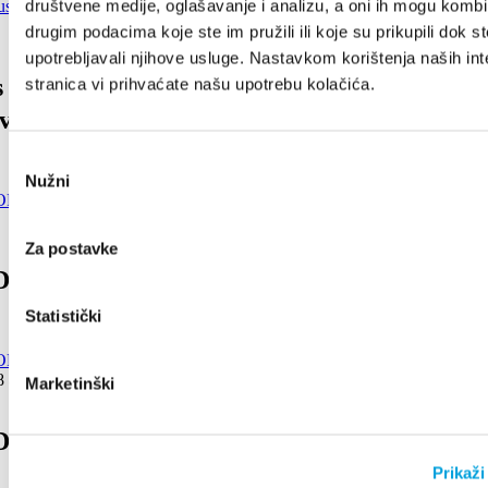
društvene medije, oglašavanje i analizu, a oni ih mogu kombin
drugim podacima koje ste im pružili ili koje su prikupili dok st
upotrebljavali njihove usluge. Nastavkom korištenja naših int
s musical evenings - Vanna and women's
stranica vi prihvaćate našu upotrebu kolačića.
verin
Odabir
Nužni
pristanka
Za postavke
 OF MILJENKO AND DOBRILA 2020
Statistički
8 août 2019
Marketinški
 OF MILJENKO AND DOBRILA 2019
Prikaži