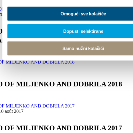
Omogući sve kolačiće
2018
 OF MILJENKO AND DOBRILA-
Dopusti selektirane
N 2018
Samo nužni kolačići
 OF MILJENKO AND DOBRILA 2018
 10 août 2017
 OF MILJENKO AND DOBRILA 2017