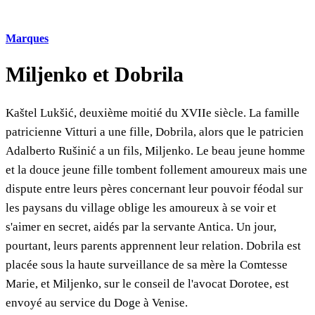
Safe in Dalmatia
Marques
fr
Miljenko et Dobrila
+385 21 227 933
info@kastela-info.hr
Kaštel Lukšić, deuxième moitié du XVIIe siècle. La famille
patricienne Vitturi a une fille, Dobrila, alors que le patricien
Villa Nika, Kamberovo šetalište 30,
Adalberto Rušinić a un fils, Miljenko. Le beau jeune homme
21216 Kaštel Stari, Hrvatska
et la douce jeune fille tombent follement amoureux mais une
dispute entre leurs pères concernant leur pouvoir féodal sur
les paysans du village oblige les amoureux à se voir et
s'aimer en secret, aidés par la servante Antica. Un jour,
pourtant, leurs parents apprennent leur relation. Dobrila est
placée sous la haute surveillance de sa mère la Comtesse
Marie, et Miljenko, sur le conseil de l'avocat Dorotee, est
envoyé au service du Doge à Venise.