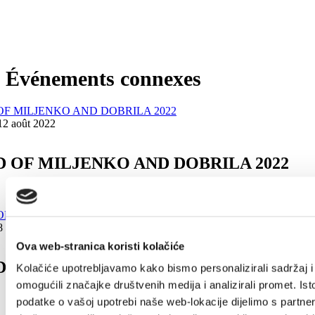
Événements connexes
 12 août 2022
 OF MILJENKO AND DOBRILA 2022
8 août 2021
Ova web-stranica koristi kolačiće
 OF MILJENKO AND DOBRILA 2021
Kolačiće upotrebljavamo kako bismo personalizirali sadržaj i
omogućili značajke društvenih medija i analizirali promet. Ist
podatke o vašoj upotrebi naše web-lokacije dijelimo s partne