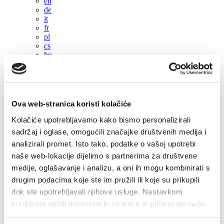
en
de
it
fr
pl
cs
hu
sl
es
+385 21 227 933
info@kastela-info.hr
Ova web-stranica koristi kolačiće
Villa Nika, Kamberovo šetalište 30, 21216 Kaštel Stari, Hrvatska
Kolačiće upotrebljavamo kako bismo personalizirali
sadržaj i oglase, omogućili značajke društvenih medija i
Les directions
analizirali promet. Isto tako, podatke o vašoj upotrebi
naše web-lokacije dijelimo s partnerima za društvene
Kaštela en une, trois, sept jours
medije, oglašavanje i analizu, a oni ih mogu kombinirati s
drugim podacima koje ste im pružili ili koje su prikupili
dok ste upotrebljavali njihove usluge. Nastavkom
korištenja naših internetskih stranica vi prihvaćate našu
Kaštela en une journée
upotrebu kolačića.