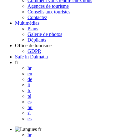
Comment vous rendre chez nous
Agences de tourisme
Conseils aux touristes
Contactez
Multimédias
Plans
Galerie de photos
Dépliants
Office de tourisme
GDPR
Safe in Dalmatia
fr
hr
en
de
it
fr
pl
cs
hu
sl
es
fr
hr