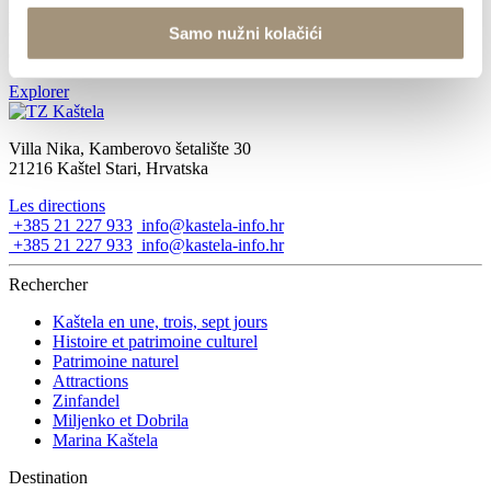
pression urbaine, bruits assourdissants, intense trafic, sans stress.
Samo nužni kolačići
Choix idéal pour un voyage de repos, de belles vacances, un séjour
estival où vous n’aurez...
Explorer
Villa Nika, Kamberovo šetalište 30
21216 Kaštel Stari, Hrvatska
Les directions
+385 21 227 933
info@kastela-info.hr
+385 21 227 933
info@kastela-info.hr
Rechercher
Kaštela en une, trois, sept jours
Histoire et patrimoine culturel
Patrimoine naturel
Attractions
Zinfandel
Miljenko et Dobrila
Marina Kaštela
Destination