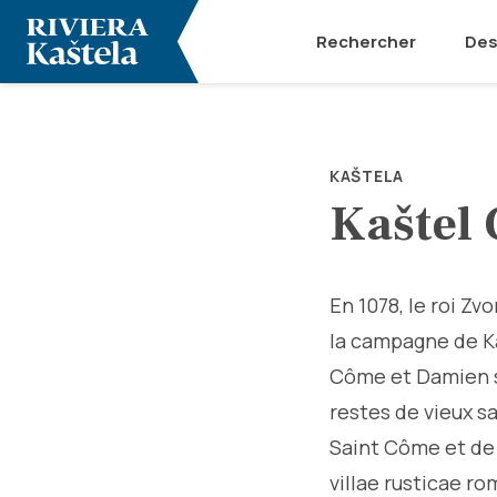
Rechercher
Des
KAŠTELA
Kaštel
En 1078, le roi Z
la campagne de Kaš
Côme et Damien su
restes de vieux s
Saint Côme et de 
villae rusticae r