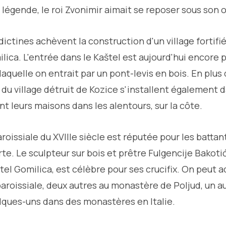
la légende, le roi Zvonimir aimait se reposer sous son
ictines achèvent la construction d'un village fortifié
ica. L'entrée dans le Kaštel est aujourd'hui encore 
laquelle on entrait par un pont-levis en bois. En plus
du village détruit de Kozice s'installent également d
t leurs maisons dans les alentours, sur la côte.
paroissiale du XVIIIe siècle est réputée pour les batta
te. Le sculpteur sur bois et prêtre Fulgencije Bakotić
štel Gomilica, est célèbre pour ses crucifix. On peut a
paroissiale, deux autres au monastère de Poljud, un au
lques-uns dans des monastères en Italie.