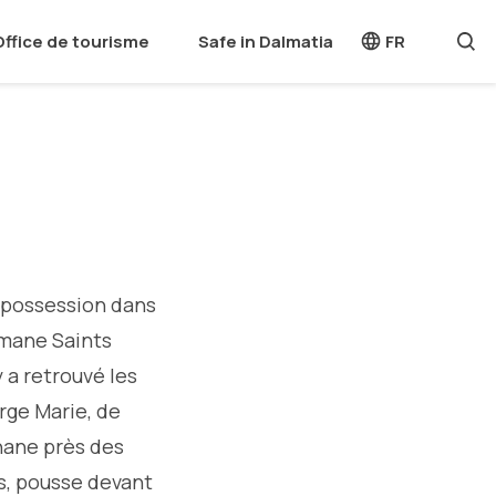
Office de tourisme
Safe in Dalmatia
FR
e possession dans
romane Saints
 a retrouvé les
rge Marie, de
hane près des
s, pousse devant