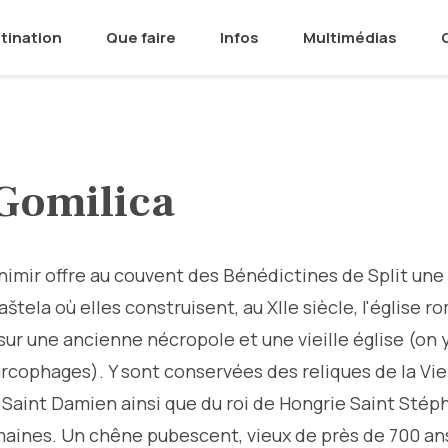
tination
Que faire
Infos
Multimédias
 Gomilica
vonimir offre au couvent des Bénédictines de Split un
tela où elles construisent, au XIIe siècle, l'église 
r une ancienne nécropole et une vieille église (on y
arcophages). Y sont conservées des reliques de la Vie
Saint Damien ainsi que du roi de Hongrie Saint Stép
omaines. Un chêne pubescent, vieux de près de 700 an