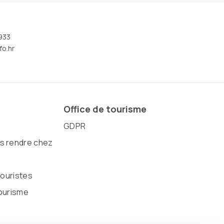
933
fo.hr
Office de tourisme
GDPR
 rendre chez
touristes
ourisme