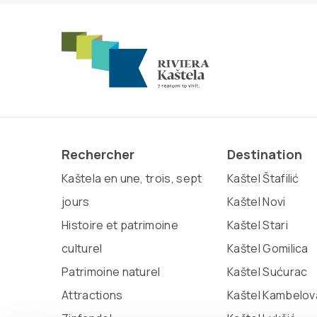
Rechercher
Destination
Kaštela en une, trois, sept
Kaštel Štafilić
jours
Kaštel Novi
Histoire et patrimoine
Kaštel Stari
culturel
Kaštel Gomilica
Patrimoine naturel
Kaštel Sućurac
Attractions
Kaštel Kambelov