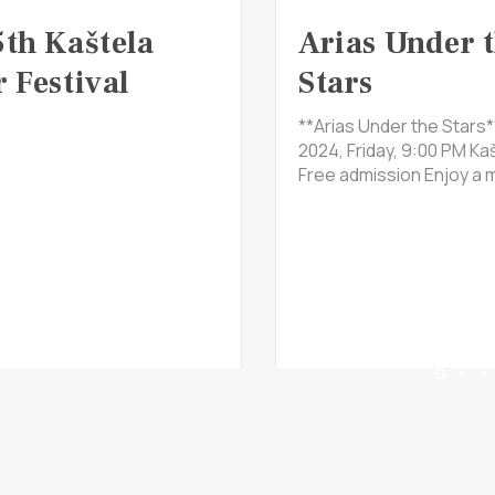
5th Kaštela
Arias Under 
 Festival
Stars
**Arias Under the Stars*
2024, Friday, 9:00 PM Kaš
Free admission Enjoy a m