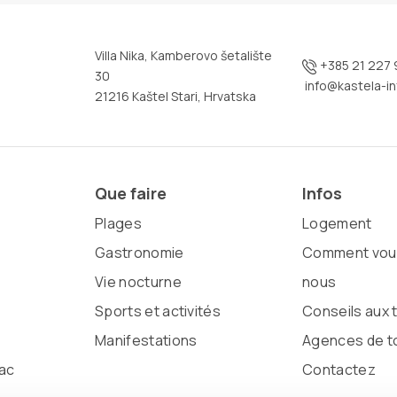
Villa Nika, Kamberovo šetalište
+385 21 227 
30
info@kastela-in
21216 Kaštel Stari, Hrvatska
Que faire
Infos
Plages
Logement
Gastronomie
Comment vous
Vie nocturne
nous
Sports et activités
Conseils aux 
Manifestations
Agences de t
ac
Contactez