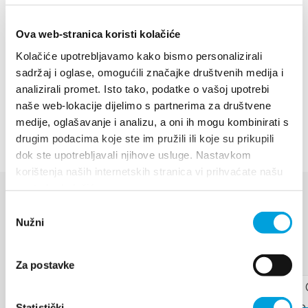
(780m). La partie supérieure du sentier est réservée
aux alpinistes expérimentés.
Ova web-stranica koristi kolačiće
Kolačiće upotrebljavamo kako bismo personalizirali
Nous recommandons aux visiteurs de Kaštel
sadržaj i oglase, omogućili značajke društvenih medija i
Kambelovac le motel Tamaris et les hébergements
analizirali promet. Isto tako, podatke o vašoj upotrebi
naše web-lokacije dijelimo s partnerima za društvene
privés (chambres, appartements, camping).
medije, oglašavanje i analizu, a oni ih mogu kombinirati s
drugim podacima koje ste im pružili ili koje su prikupili
dok ste upotrebljavali njihove usluge. Nastavkom
korištenja naših internetskih stranica vi prihvaćate našu
upotrebu kolačića.
Odabir
MANIFESTATIONS
Nužni
pristanka
Découvrir plus
Za postavke
17 août 2026
Statistički