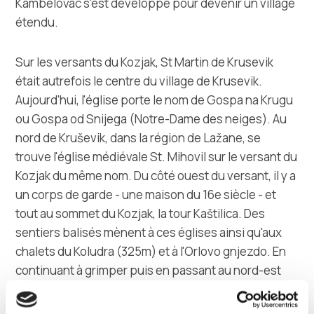
Kambelovac s'est développé pour devenir un village
étendu.
Sur les versants du Kozjak, St Martin de Krusevik
était autrefois le centre du village de Krusevik.
Aujourd'hui, l'église porte le nom de Gospa na Krugu
ou Gospa od Snijega (Notre-Dame des neiges). Au
nord de Kruševik, dans la région de Lažane, se
trouve l'église médiévale St. Mihovil sur le versant du
Kozjak du même nom. Du côté ouest du versant, il y a
un corps de garde - une maison du 16e siècle - et
tout au sommet du Kozjak, la tour Kaštilica. Des
sentiers balisés mènent à ces églises ainsi qu'aux
chalets du Koludra (325m) et à l'Orlovo gnjezdo. En
continuant à grimper puis en passant au nord-est
d'un rocher lisse et vertical assuré par un câble en
acier, on arrive au sommet du Kozjak, le Veliki vrj