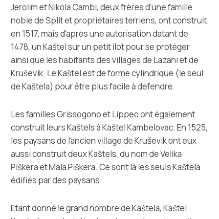
Multimédias
Jerolim et Nikola Cambi, deux frères d'une famille
noble de Split et propriétaires terriens, ont construit
Office de tourisme
en 1517, mais d'après une autorisation datant de
1478, un Kaštel sur un petit îlot pour se protéger
Safe in Dalmatia
ainsi que les habitants des villages de Lazani et de
Kruševik. Le Kaštel est de forme cylindrique (le seul
fr
de Kaštela) pour être plus facile à défendre.
Les familles Grissogono et Lippeo ont également
construit leurs Kaštels à Kaštel Kambelovac. En 1525,
+385 21 227 933
les paysans de l'ancien village de Kruševik ont eux
aussi construit deux Kaštels, du nom de Velika
info@kastela-info.hr
Piškera et Mala Piškera. Ce sont là les seuls Kaštela
édifiés par des paysans.
Villa Nika, Kamberovo šetalište 30,
Les directions
21216 Kaštel Stari, Hrvatska
Etant donné le grand nombre de Kaštela, Kaštel