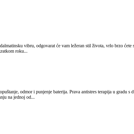
 dalmatinsku vibru, odgovarat će vam ležeran stil života, vrlo brzo ćete
 kratkom roku...
a opuštanje, odmor i punjenje baterija. Prava antistres terapija u grad
ju na jednoj od...