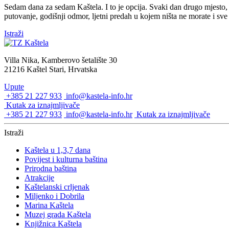
Sedam dana za sedam Kaštela. I to je opcija. Svaki dan drugo mjesto, a
putovanje, godišnji odmor, ljetni predah u kojem ništa ne morate i sve s
Istraži
Villa Nika, Kamberovo šetalište 30
21216 Kaštel Stari, Hrvatska
Upute
+385 21 227 933
info@kastela-info.hr
Kutak za iznajmljivače
+385 21 227 933
info@kastela-info.hr
Kutak za iznajmljivače
Istraži
Kaštela u 1,3,7 dana
Povijest i kulturna baština
Prirodna baština
Atrakcije
Kaštelanski crljenak
Miljenko i Dobrila
Marina Kaštela
Muzej grada Kaštela
Knjižnica Kaštela