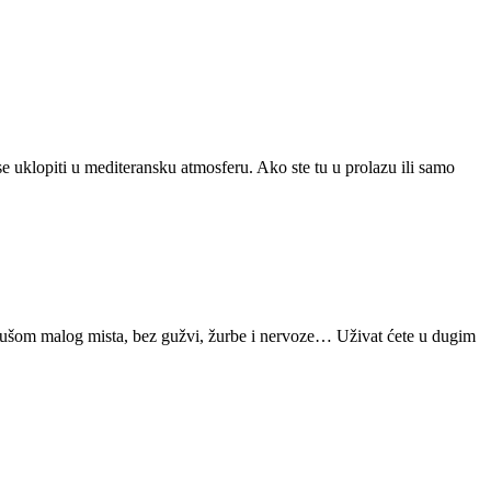
 se uklopiti u mediteransku atmosferu. Ako ste tu u prolazu ili samo
u s dušom malog mista, bez gužvi, žurbe i nervoze… Uživat ćete u dugim