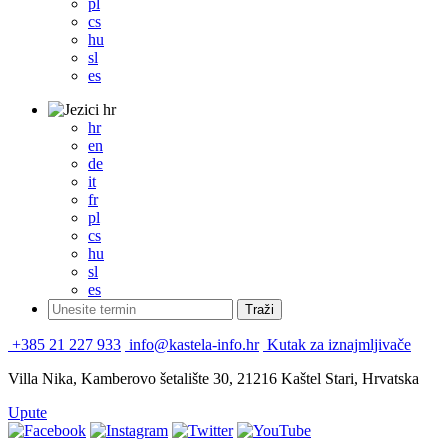
pl
cs
hu
sl
es
hr
hr
en
de
it
fr
pl
cs
hu
sl
es
+385 21 227 933
info@kastela-info.hr
Kutak za iznajmljivače
Villa Nika, Kamberovo šetalište 30, 21216 Kaštel Stari, Hrvatska
Upute