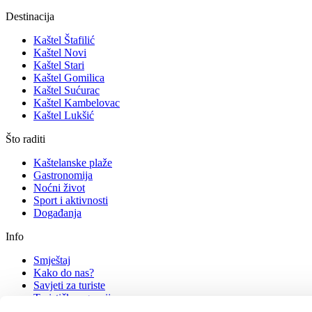
Destinacija
Kaštel Štafilić
Kaštel Novi
Kaštel Stari
Kaštel Gomilica
Kaštel Sućurac
Kaštel Kambelovac
Kaštel Lukšić
Što raditi
Kaštelanske plaže
Gastronomija
Noćni život
Sport i aktivnosti
Događanja
Info
Smještaj
Kako do nas?
Savjeti za turiste
Turističke agencije
Kontakt - info uredi