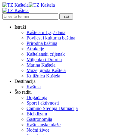
Istraži
Kaštela u 1,3,7 dana
Povijest i kulturna baština
Prirodna baština
Atrakcije
Kaštelanski crljenak
Miljenko i Dobrila
Marina Kaštela
Muzej grada Kaštela
Knjižnica Kaštela
Destinacija
Kaštela
Što raditi
Događanja
Sport i aktivnosti
Camino Srednja Dalmacija
Biciklizam
Gastronomija
Kaštelanske plaže
Noćni život