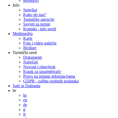
Brendovi
Info
Smještaj
Kako do nas?
Turističke agencije
Savjeti za turiste
Kontakt - info uredi
Multimedija
Karte
Foto i video galerija
Brošure
Turistički ured
Dokumenti
Natječaji
Novosti i obavijesti
Kutak za iznajmljivače
Pravo na pristup informacijama
GDPR - zaštita osobnih podataka
Safe in Dalmatia
hr
hr
en
de
it
fr