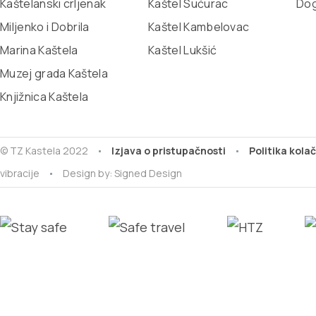
Kaštelanski crljenak
Kaštel Sućurac
Dog
Miljenko i Dobrila
Kaštel Kambelovac
Marina Kaštela
Kaštel Lukšić
Muzej grada Kaštela
Knjižnica Kaštela
© TZ Kastela 2022
Izjava o pristupačnosti
Politika kola
vibracije
Design by:
Signed Design