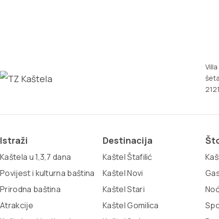
Vill
šeta
2121
Istraži
Destinacija
Što
Kaštela u 1,3,7 dana
Kaštel Štafilić
Kaš
Povijest i kulturna baština
Kaštel Novi
Gas
Prirodna baština
Kaštel Stari
Noć
Atrakcije
Kaštel Gomilica
Spo