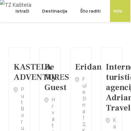
Turističke agencije
Istraži
Destinacija
Što raditi
Info
KASTELA
Be
Eridan
Intern
ADVENTURES
My
turist
F
Guest
ul
agenci
P
e
u
Adria
ži
H
t
n
r
Travel
B
a
v
o
1
a
K
r
2,
t
a
u
K