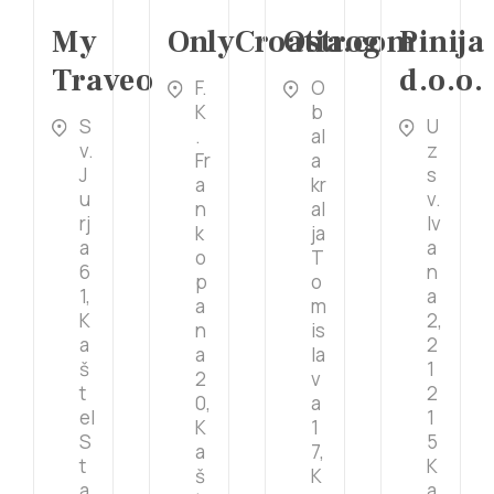
My
OnlyCroatia.com
Ostrog
Pinija
Traveo
d.o.o.
F.
O
K
b
S
U
.
al
v.
z
Fr
a
J
s
a
kr
u
v.
n
al
rj
Iv
k
ja
a
a
o
T
6
n
p
o
1,
a
a
m
K
2,
n
is
a
2
a
la
š
1
2
v
t
2
0,
a
el
1
K
1
S
5
a
7,
t
K
š
K
a
a