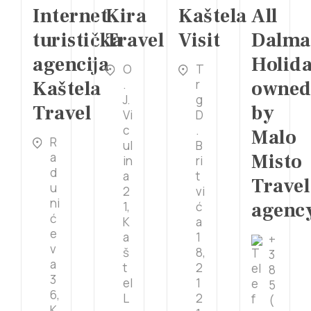
Internet
Kira
Kaštela
All
turistička
Travel
Visit
Dalma
agencija
Holida
O
T
Kaštela
.
r
owne
J.
g
Travel
by
Vi
D
c
.
Malo
R
ul
B
a
Misto
in
ri
d
a
t
Travel
u
2
vi
ni
agenc
1,
ć
ć
K
a
e
a
1
+
v
š
8,
3
a
t
2
8
3
el
1
5
6,
L
2
(
K