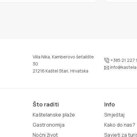
Villa Nika, Kamberovo šetalište
+385 21 227 
30
info@kastela-
21216 Kaštel Stari, Hrvatska
Što raditi
Info
Kaštelanske plaže
Smještaj
Gastronomija
Kako do nas?
Noćni život
Savjeti za tur