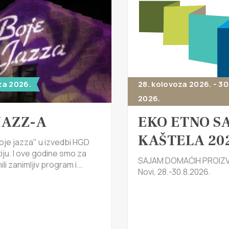
za 2026.
28. kolovoza 2026. - 30
2026.
JAZZ-A
EKO ETNO S
KAŠTELA 20
oje jazza" u izvedbi HGD
tiju. I ove godine smo za
SAJAM DOMAĆIH PROIZV
li zanimljiv program i...
Novi, 28.-30.8.2026.