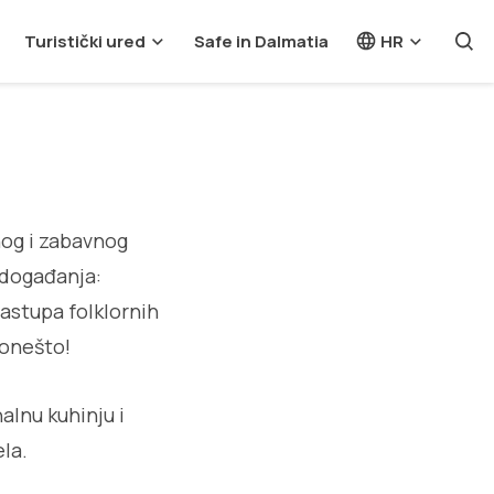
Turistički ured
Safe in Dalmatia
HR
nog i zabavnog
h događanja:
nastupa folklornih
 ponešto!
alnu kuhinju i
ela.