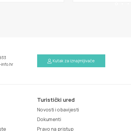
933
Kutak za iznajmljivače
info.hr
Turistički ured
Novosti i obavijesti
Dokumenti
iste
Pravo na pristup