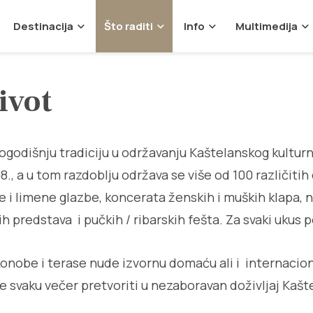
Destinacija
Što raditi
Info
Multimedija
ivot
ogodišnju tradiciju u održavanju Kaštelanskog kultur
.08., a u tom razdoblju održava se više od 100 različiti
e i limene glazbe, koncerata ženskih i muških klapa, 
ih predstava i pučkih / ribarskih fešta. Za svaki ukus
konobe i terase nude izvornu domaću ali i internacion
će svaku večer pretvoriti u nezaboravan doživljaj Kašt