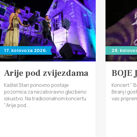
17. kolovoza 2026.
28. kolovo
Arije pod zvijezdama
BOJE 
Kaštel Stari ponovno postaje
Koncert " B
pozornica za nezaboravno glazbeno
Biranj i gos
iskustvo. Na tradicionalnom koncertu
vas pripremi
"Arije pod...