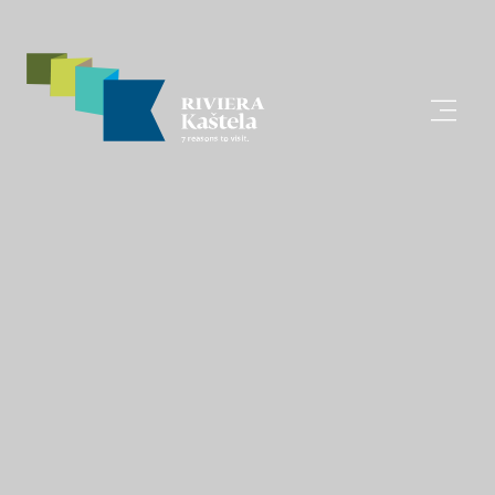
Istraži
Destinacija
Što raditi
Info
Multimedija