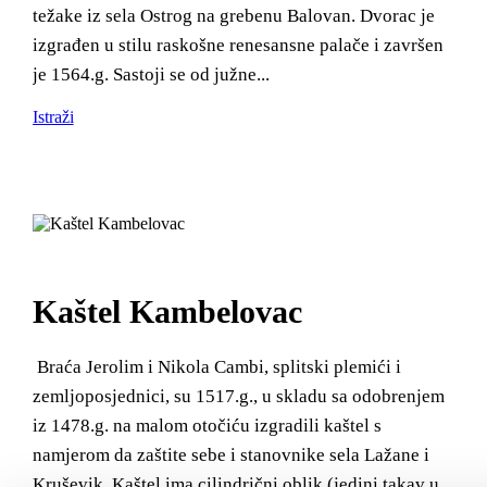
težake iz sela Ostrog na grebenu Balovan. Dvorac je
izgrađen u stilu raskošne renesansne palače i završen
je 1564.g. Sastoji se od južne...
Istraži
Kaštel Kambelovac
Braća Jerolim i Nikola Cambi, splitski plemići i
zemljoposjednici, su 1517.g., u skladu sa odobrenjem
iz 1478.g. na malom otočiću izgradili kaštel s
namjerom da zaštite sebe i stanovnike sela Lažane i
Kruševik. Kaštel ima cilindrični oblik (jedini takav u