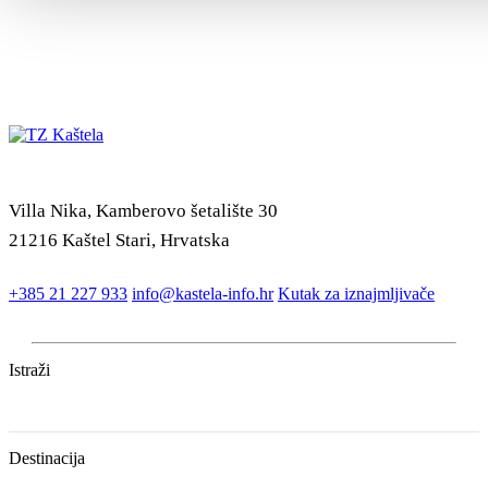
Villa Nika, Kamberovo šetalište 30
21216 Kaštel Stari, Hrvatska
+385 21 227 933
info@kastela-info.hr
Kutak za iznajmljivače
Istraži
Destinacija