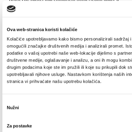
Kaštelima) koji je veoma pogodan za obranu...
Istraži
Ova web-stranica koristi kolačiće
Kolačiće upotrebljavamo kako bismo personalizirali sadržaj i
omogućili značajke društvenih medija i analizirali promet. Ist
podatke o vašoj upotrebi naše web-lokacije dijelimo s partne
društvene medije, oglašavanje i analizu, a oni ih mogu kombin
drugim podacima koje ste im pružili ili koje su prikupili dok st
Kaštel Gomilica
upotrebljavali njihove usluge. Nastavkom korištenja naših int
stranica vi prihvaćate našu upotrebu kolačića.
Kralj Zvonimir je 1078. godine darovao samostanu
benediktinki iz Splita posjed u Kaštelanskom polju, na
Odabir
kojem su one, u 12.st., sagradile crkvu sv. Kuzme i
Nužni
pristanka
Damjana. Crkva je izgrađena u romaničkom stilu na
temeljima ranije nekropole i starokršćanske crkve
Za postavke
(ostaci starokršćanskih sarkofaga). Nalazi...