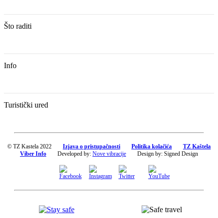
Što raditi
Info
Turistički ured
© TZ Kastela 2022
Izjava o pristupačnosti
Politika kolačića
TZ Kaštela
Viber Info
Developed by:
Nove vibracije
Design by:
Signed Design