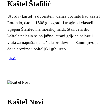
Kaštel Štafilić
Safe in Dalmatia
Utvrdu (kaštel) s dvorištem, danas poznatu kao kaštel
hr
Rotondo, dao je 1508.g. izgraditi trogirski vlastelin
Stjepan Štafileo, na morskoj hridi. Stambeni dio
kaštela nalazio se na južnoj strani gdje se nalaze i
+385 21 227 933
info@kastela-info.hr
Kutak za iznajmljivače
vrata za napuštanje kaštela brodovima. Zanimljivo je
da je prezime i obiteljski grb uzeo...
Villa Nika, Kamberovo šetalište 30,
21216 Kaštel Stari, Hrvatska
Istraži
Kaštel Novi