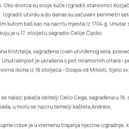
rb. Oko dvorca su svoje kuće izgradili stanovnici kozj
. izgradili utvrdu a do danas su sačuvani perimetri sel
vim kutom baš kao na nacrtu mjesta iz 1704.g. Unutar s
koju je u 17. stoljeću sagradio Celije Čipiko.
ana Krstitelja, sagrađena izvan utvrđenog sela, posveć
. Unutrašnjost je ukrašena s pet mramornih oltara i pe
orna ikona iz 16 stoljeća - Gospa od Milosti, tijelo sv. 
e nalazi palača obitelji Celio Cega, sagrađena u 16. 
pada, u moru se naziru temelji kaštela Andreis.
pne crkve je u vremenu trajanja njezine izgradnje, ko