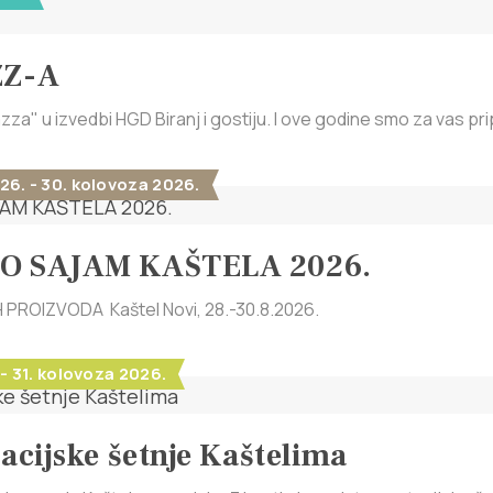
ZZ-A
zza" u izvedbi HGD Biranj i gostiju. I ove godine smo za vas prip
26. - 30. kolovoza 2026.
O SAJAM KAŠTELA 2026.
PROIZVODA Kaštel Novi, 28.-30.8.2026.
 - 31. kolovoza 2026.
acijske šetnje Kaštelima