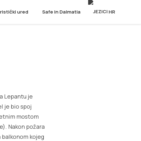
ristički ured
Safe in Dalmatia
HR
na Lepantu je
l je bio spoj
kretnim mostom
ce). Nakon požara
im balkonom kojeg