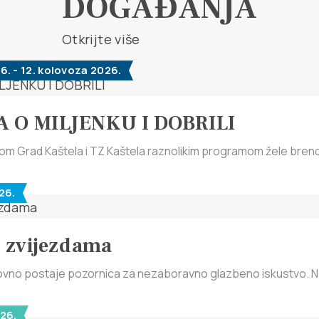
DOGAĐANJA
Otkrijte više
6. - 12. kolovoza 2026.
 O MILJENKU I DOBRILI
om Grad Kaštela i TZ Kaštela raznolikim programom žele brendira
26.
d zvijezdama
ovno postaje pozornica za nezaboravno glazbeno iskustvo. Na 
26.