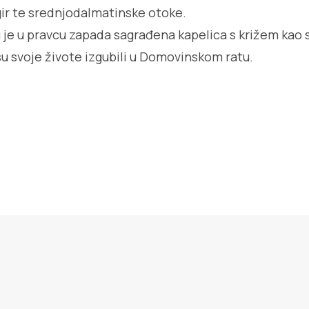
ogir te srednjodalmatinske otoke.
 je u pravcu zapada sagrađena kapelica s križem ka
su svoje živote izgubili u Domovinskom ratu.