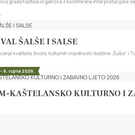
ica grada Kaštela organizira 3 kostimirane interpretacijske šet
IVAL ŠALŠE I SALSE
nje kvalitete života, kulturnih vrijednosti i baštine „Šušur“ i Tu
 - 6. rujna 2026.
M-KAŠTELANSKO KULTURNO I ZA