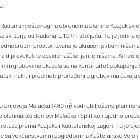
e.
a Radun smještenog na obroncima planine Kozjak svje
a sv. Jurja od Raduna iz 10./11. stoljeća. To je jedina 
Jednobrodni prostor izvana je ukrašen plitkim nišama,
 zid pravokutne apside raščlanjen je nišama. Arheološ
nim grobovima ukazala su na kontinuitet pokapanja o
vatski nakit i predmeti pronađeni u grobovima čuvaju 
do prijevoja Malačka (480 m) vodi obilježena planinars
e planinarski domovi Malačka i Split koji ujedno pred
h staza prema Kozjaku i Kaštelanskoj zagori. To je uj
c sa veličanstvenim pogledom na Kaštelansko Velo i M