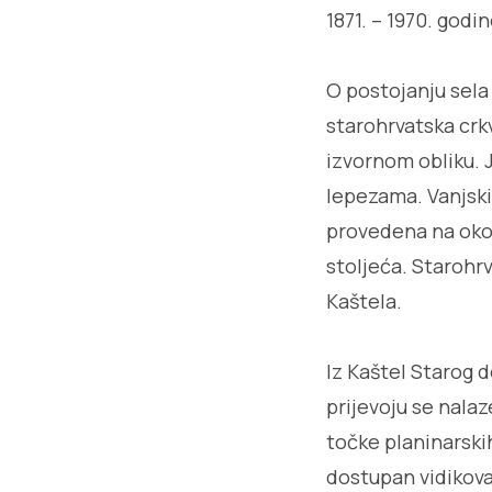
1871. – 1970. godin
O postojanju sel
starohrvatska crkv
izvornom obliku. 
lepezama. Vanjski
provedena na okol
stoljeća. Starohr
Kaštela.
Iz Kaštel Starog 
prijevoju se nalaz
točke planinarski
dostupan vidikova