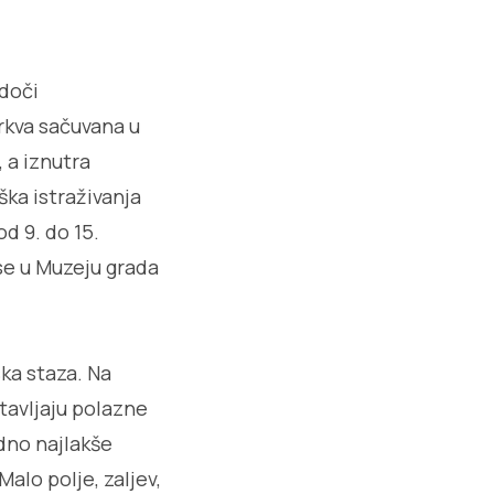
doči
crkva sačuvana u
 a iznutra
ka istraživanja
d 9. do 15.
se u Muzeju grada
ka staza. Na
stavljaju polazne
edno najlakše
alo polje, zaljev,