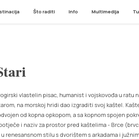
stinacija
Što raditi
Info
Multimedija
Tu
Stari
rogirski vlastelin pisac, humanist i vojskovođa u ratu 
tarom, na morskoj hridi dao izgraditi svoj kaštel. Kašte
, odvojen od kopna opkopom, a sa kopnom spojen po
otječe i naziv za prostor pred kaštelima - Brce (brv
n u renesansnom stilu s dvorištem s arkadama i južn