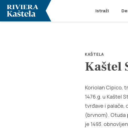
Istraži
De
KAŠTELA
Kaštel 
Koriolan Cipico, t
1476.g. u Kaštel S
tvrđave i palače
(brvnom). Otuda p
je 1493. obnovlje