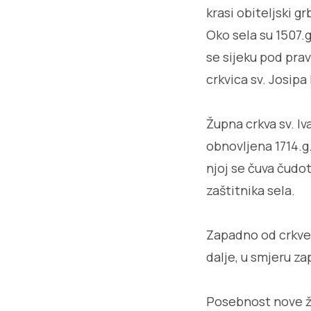
krasi obiteljski g
Oko sela su 1507.g
se sijeku pod pra
crkvica sv. Josipa 
Župna crkva sv. Iv
obnovljena 1714.g
njoj se čuva čudotv
zaštitnika sela.
Zapadno od crkve s
dalje, u smjeru za
Posebnost nove žu