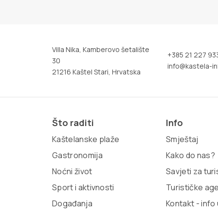
Villa Nika, Kamberovo šetalište
+385 21 227 93
30
info@kastela-in
21216 Kaštel Stari, Hrvatska
Što raditi
Info
Kaštelanske plaže
Smještaj
Gastronomija
Kako do nas?
Noćni život
Savjeti za tur
Sport i aktivnosti
Turističke ag
Događanja
Kontakt - info