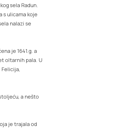
ačkog sela Radun.
a s ulicama koje
ela nalazi se
ena je 1641.g. a
t oltarnih pala. U
Felicija,
stoljeću, a nešto
ja je trajala od