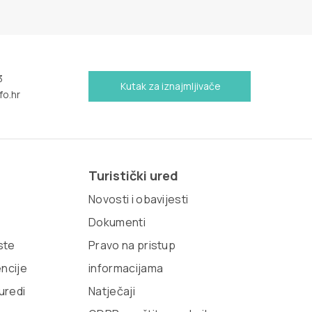
3
Kutak za iznajmljivače
fo.hr
Turistički ured
Novosti i obavijesti
Dokumenti
iste
Pravo na pristup
encije
informacijama
 uredi
Natječaji