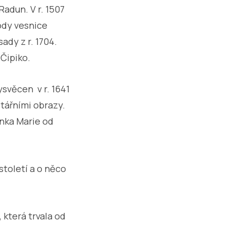
adun. V r. 1507
ody vesnice
ady z r. 1704.
 Čipiko.
ysvěcen v r. 1641
ltářními obrazy.
enka Marie od
století a o něco
 která trvala od