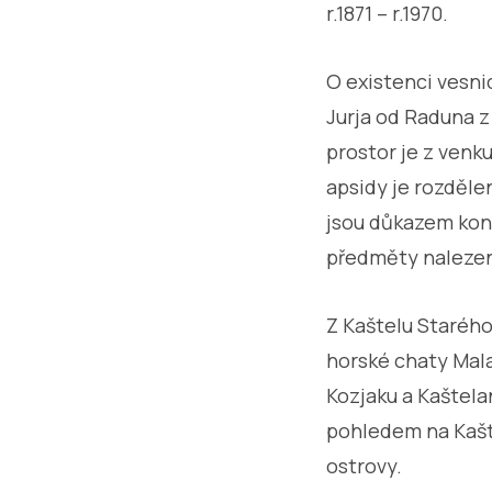
r.1871 – r.1970.
O existenci vesni
Jurja od Raduna z 
prostor je z venk
apsidy je rozděl
jsou důkazem konti
předměty nalezen
Z Kaštelu Starého
horské chaty Mala
Kozjaku a Kaštela
pohledem na Kaštel
ostrovy.