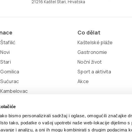
21216 Kaštel Stari, Hrvatska
inace
Co dělat
Štafilić
Kaštelské pláže
 Novi
Gastronomie
 Stari
Noční život
 Gomilica
Sport a aktivita
 Sućurac
Akce
l Kambelovac
 Lukšić
kolačiće
ko bismo personalizirali sadržaj i oglase, omogućili značajke d
. Isto tako, podatke o vašoj upotrebi naše web-lokacije dijelimo s
avanje i analizu, a oni ih mogu kombinirati s drugim podacima k