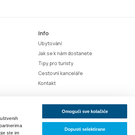
Info
Ubytování
Jak se k nám dostanete
Tipy pro turisty
Cestovní kanceláře
Kontakt
Omogući sve kolačiće
ruštvenih
 partnerima
Dopusti selektirane
oje ste im