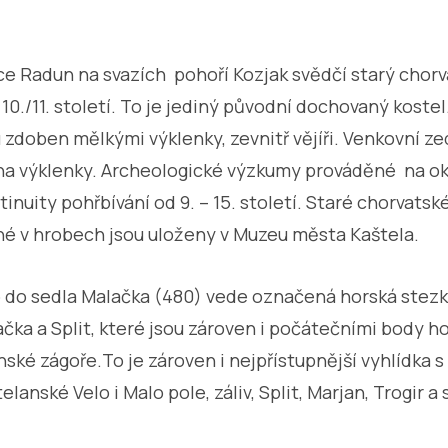
ce Radun na svazích pohoří Kozjak svědčí starý chorva
10./11. století. To je jediný původní dochovaný koste
u zdoben mělkými výklenky, zevnitř vějíři. Venkovní z
ena výklenky. Archeologické výzkumy prováděné na o
nuity pohřbívání od 9. – 15. století. Staré chorvatsk
é v hrobech jsou uloženy v Muzeu města Kaštela.
 do sedla Malačka (480) vede označená horská stezka
čka a Split, které jsou zároven i počátečními body h
nské zágoře.To je zároven i nejpřístupnější vyhlídka 
anské Velo i Malo pole, záliv, Split, Marjan, Trogir 