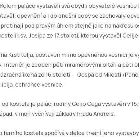
olem paláce vystavěli svá obydlí obyvatelé vesnice R
tavěli opevnění a i do dnešní doby se zachovaly obv
e protínají pod pravým úhlem stejně jako na nákresu os
ostelík sv. Josipa ze 17.století, kterou vystavěl Celije
vana Krstitelja, postaven mimo opevněnou vesnici je v
4. Interiér je zdoben pěti mramorovými oltáři a pěti o
ázračná ikona ze 16.století – Gospa od Milosti /Pan
elicija, ochránce vesnice.
 od kostela je palác rodiny Celio Cega vystavěn v 16.
pad, v moři vyčnívají základy hradu Andreis.
farního kostela spočívá v délce trvání jeho výstavby,