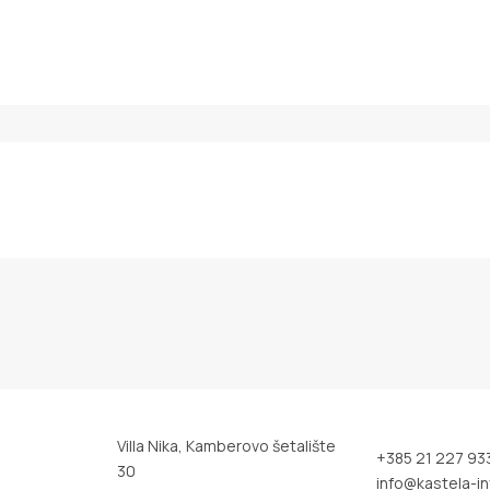
Villa Nika, Kamberovo šetalište
+385 21 227 93
30
info@kastela-in