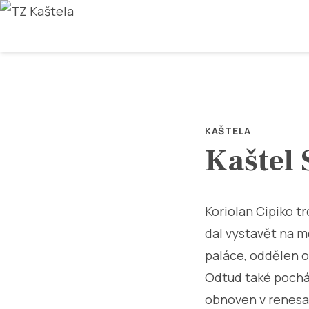
KAŠTELA
Kaštel 
Koriolan Cipiko t
dal vystavět na m
paláce, oddělen 
Odtud také pocház
obnoven v renesa