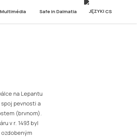
Multimédia
Safe in Dalmatia
CS
 válce na Lepantu
 spoj pevnosti a
ostem (brvnom).
u v r. 1493 byl
em ozdobeným