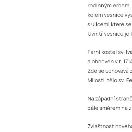
rodinným erbem. K
kolem vesnice vys
s ulicemi,které s
Uvnitř vesnice je k
Farní kostel sv. I
a obnoven v r. 171
Zde se uchovává z
Milosti, tělo sv. F
Na západní straně
dále směrem na zá
Zvláštnost nového 