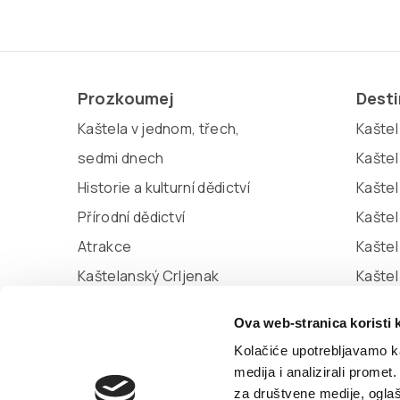
Prozkoumej
Dest
Kaštela v jednom, třech,
Kaštel 
sedmi dnech
Kaštel
Historie a kulturní dědictví
Kaštel
Přírodní dědictví
Kaštel
Atrakce
Kaštel
Kaštelanský Crljenak
Kašte
Miljenko a Dobrila
Kaštel
Ova web-stranica koristi 
Marina Kaštela
Kolačiće upotrebljavamo ka
medija i analizirali promet
za društvene medije, oglaš