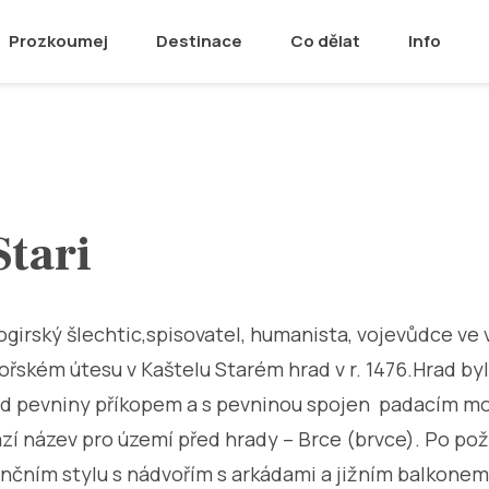
Prozkoumej
Destinace
Co dělat
Info
Stari
rogirský šlechtic,spisovatel, humanista, vojevůdce ve
ořském útesu v Kaštelu Starém hrad v r. 1476.Hrad byl
od pevniny příkopem a s pevninou spojen padacím m
í název pro území před hrady – Brce (brvce). Po požár
nčním stylu s nádvořím s arkádami a jižním balkon