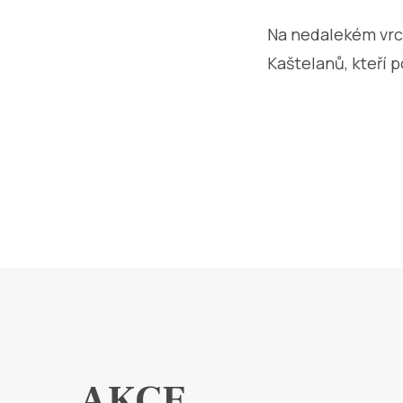
Na nedalekém vrc
Kaštelanů, kteří po
AKCE