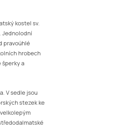
tský kostel sv.
l. Jednolodní
ed pravoúhlé
kolních hrobech
é šperky a
. V sedle jsou
orských stezek ke
s velkolepým
a středodalmatské