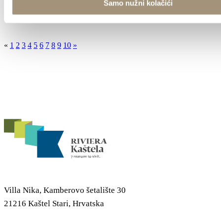
Samo nužni kolačići
rezic.kristina@gmail.com
«
1
2
3
4
5
6
7
8
9
10
»
Villa Nika, Kamberovo šetalište 30
21216 Kaštel Stari, Hrvatska