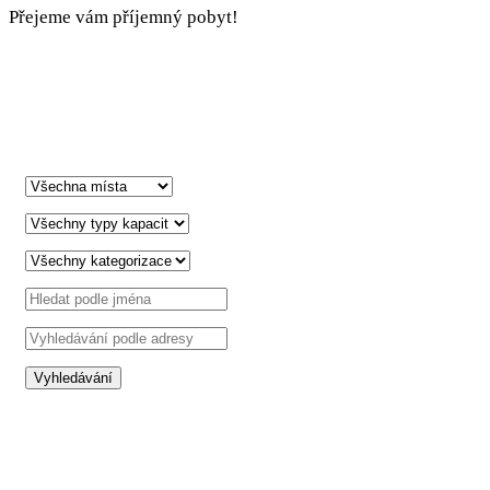
Přejeme vám příjemný pobyt!
Safe in Dalmatia
cs
+385 21 227 933
info@kastela-info.hr
Villa Nika, Kamberovo šetalište 30,
21216 Kaštel Stari, Hrvatska