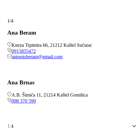
1/4
Ana Beram
Kneza Trpimira 66, 21212 Kaštel Sućurac
0915855472
antonioberam@gmail.com
Ana Brnas
A.B. Šimića 11, 21214 Kaštel Gomilica
098 370 599
1/4