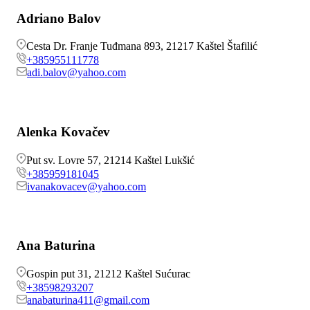
Adriano Balov
Cesta Dr. Franje Tuđmana 893, 21217 Kaštel Štafilić
+385955111778
adi.balov@yahoo.com
Alenka Kovačev
Put sv. Lovre 57, 21214 Kaštel Lukšić
+385959181045
ivanakovacev@yahoo.com
Ana Baturina
Gospin put 31, 21212 Kaštel Sućurac
+38598293207
anabaturina411@gmail.com