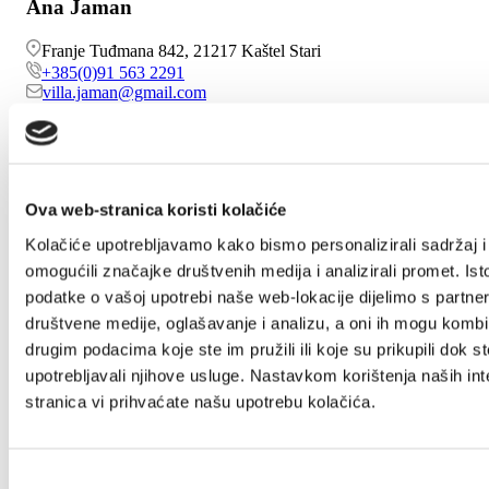
Ana Jaman
Franje Tuđmana 842, 21217 Kaštel Stari
+385(0)91 563 2291
villa.jaman@gmail.com
Ana Ledenko
Ova web-stranica koristi kolačiće
Put Blata BB, 21214 Kaštel Lukšić
Kolačiće upotrebljavamo kako bismo personalizirali sadržaj i
+38521227670
omogućili značajke društvenih medija i analizirali promet. Ist
marko.ledenko@yahoo.com
podatke o vašoj upotrebi naše web-lokacije dijelimo s partne
društvene medije, oglašavanje i analizu, a oni ih mogu kombin
drugim podacima koje ste im pružili ili koje su prikupili dok st
Ana Ledenko
upotrebljavali njihove usluge. Nastavkom korištenja naših int
stranica vi prihvaćate našu upotrebu kolačića.
Put poljoprivrednika 2, 21217 Kaštel Štafilić
+385958521129
ledenkoalen@gmail.com
Odabir