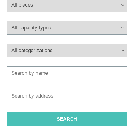
Multimedia
Tourist office
Safe in Dalmatia
en
+385 21 227 933
info@kastela-info.hr
Villa Nika, Kamberovo šetalište 30,
Directions
21216 Kaštel Stari, Hrvatska