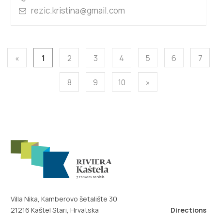
rezic.kristina@gmail.com
«
1
2
3
4
5
6
7
8
9
10
»
Villa Nika, Kamberovo šetalište 30
21216 Kaštel Stari, Hrvatska
Directions