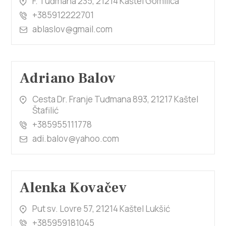
F. Tuđmana 235, 21214 Kaštel Gomilica
+385912222701
ablaslov@gmail.com
Adriano Balov
Cesta Dr. Franje Tuđmana 893, 21217 Kaštel
Štafilić
+385955111778
adi.balov@yahoo.com
Alenka Kovačev
Put sv. Lovre 57, 21214 Kaštel Lukšić
+385959181045