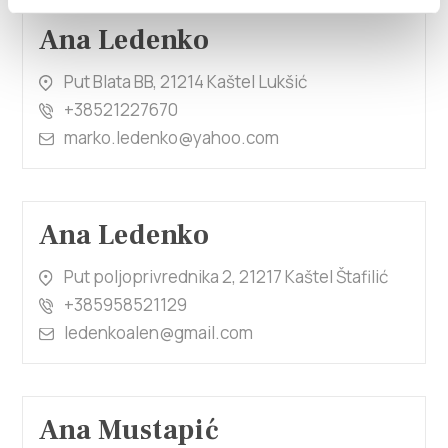
Ana Ledenko
Put Blata BB, 21214 Kaštel Lukšić
+38521227670
marko.ledenko@yahoo.com
Ana Ledenko
Put poljoprivrednika 2, 21217 Kaštel Štafilić
+385958521129
ledenkoalen@gmail.com
Ana Mustapić