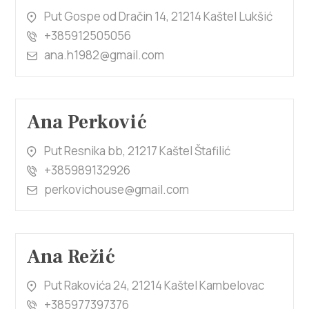
Put Gospe od Dračin 14, 21214 Kaštel Lukšić
+385912505056
ana.h1982@gmail.com
Ana Perković
Put Resnika bb, 21217 Kaštel Štafilić
+385989132926
perkovichouse@gmail.com
Ana Režić
Put Rakovića 24, 21214 Kaštel Kambelovac
+385977397376