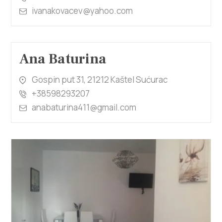
ivanakovacev@yahoo.com
Ana Baturina
Gospin put 31, 21212 Kaštel Sućurac
+38598293207
anabaturina411@gmail.com