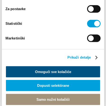
Za postavke
Statistički
Marketinški
1/4
Prikaži detalje
Ana Jaman
Omogući sve kolačiće
Franje Tuđmana 842, 21217 Kaštel Stari
+385(0)91 563 2291
Dopusti selektirane
villa.jaman@gmail.com
Samo nužni kolačići