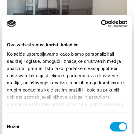
1/4
Ana Beram
Ova web-stranica koristi kolačiće
Kneza Trpimira 66, 21212 Kaštel Sućurac
Kolačiće upotrebljavamo kako bismo personalizirali
0915855472
sadržaj i oglase, omogućili značajke društvenih medija i
antonioberam@gmail.com
analizirali promet. Isto tako, podatke o vašoj upotrebi
naše web-lokacije dijelimo s partnerima za društvene
medije, oglašavanje i analizu, a oni ih mogu kombinirati s
drugim podacima koje ste im pružili ili koje su prikupili
Ana Brnas
dok ste upotrebljavali njihove usluge. Nastavkom
korištenja naših internetskih stranica vi prihvaćate našu
A.B. Šimića 11, 21214 Kaštel Gomilica
upotrebu kolačića.
098 370 599
Odabir
Nužni
pristanka