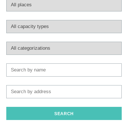
Multimedia
Tourist office
Safe in Dalmatia
en
+385 21 227 933
info@kastela-info.hr
Villa Nika, Kamberovo šetalište 30,
Directions
21216 Kaštel Stari, Hrvatska