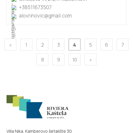
+38511673507
alovrinovic@gmail.com
«
1
2
3
4
5
6
7
8
9
10
»
Villa Nika, Kamberovo šetalište 30