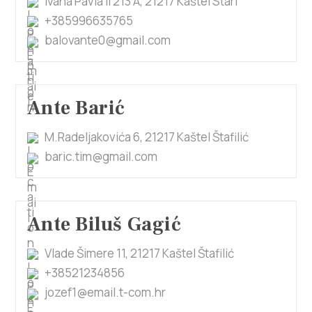
Ivana Pavla II 213 A, 21217 Kaštel Stari
+385996635765
balovante0@gmail.com
Ante Barić
M.Radeljakovića 6, 21217 Kaštel Štafilić
baric.tim@gmail.com
Ante Biluš Gagić
Vlade Šimere 11, 21217 Kaštel Štafilić
+38521234856
jozef1@email.t-com.hr