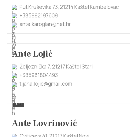
Put Kruševika 73, 21214 Kaštel Kambelovac
+385992197609
ante.karoglan@net.hr
Ante Lojić
Željeznička 7, 21217 Kaštel Stari
+385981804493
tijana.lojic@gmail.com
1/4
Ante Lovrinović
Cvitićeva 41, 21217 Kaštel Novi