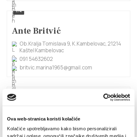
1/4
Ante Britvić
Ob.Kralja Tomislava 9, K.Kambelovac, 21214
Kaštel Kambelovac
091 54632602
britvic.marina1965@gmail.com
Ante Dubravčić
Put Dragočeva 42, 21212 Kaštel Sućurac
+385951992487
Ova web-stranica koristi kolačiće
dubra1704@gmail.com
Kolačiće upotrebljavamo kako bismo personalizirali
sadržaj i oglase, omogućili značajke društvenih medija i