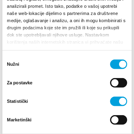
analizirali promet. Isto tako, podatke o vašoj upotrebi
naše web-lokacije dijelimo s partnerima za društvene
Ante Dujmović
medije, oglašavanje i analizu, a oni ih mogu kombinirati s
drugim podacima koje ste im pružili ili koje su prikupili
BRUNE BUŠIĆA 21, 21217 Kaštel Stari
dok ste upotrebljavali njihove usluge. Nastavkom
+491631727386
korištenja naših internetskih stranica vi prihvaćate našu
ivadujmovic@web.de
upotrebu kolačića.
Odabir
Nužni
pristanka
Ante Ercegović
Za postavke
Suvača 55, 21212 Kaštel Sućurac
+385915843501
Statistički
ante.ercegovic@net.hr
Marketinški
1/3