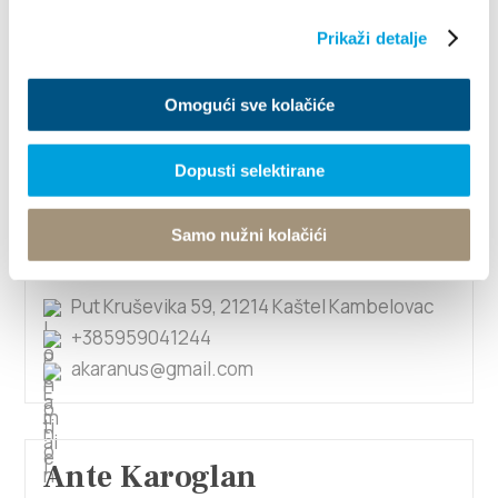
Ante Jerić
Prikaži detalje
Nehajski put 30, 21217 Kaštel Štafilić
Omogući sve kolačiće
+38521234067
primal.trade@gmail.com
Dopusti selektirane
Samo nužni kolačići
Ante Karanušić
Put Kruševika 59, 21214 Kaštel Kambelovac
+385959041244
akaranus@gmail.com
Ante Karoglan