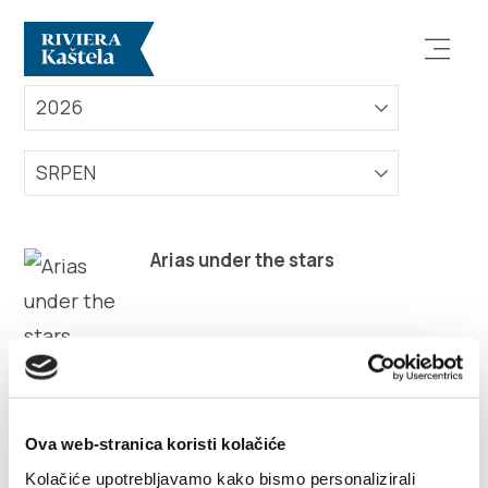
AKCE
2026
SRPEN
Prozkoumej
Arias under the stars
Destinace
Co dělat
Info
Ova web-stranica koristi kolačiće
Kolačiće upotrebljavamo kako bismo personalizirali