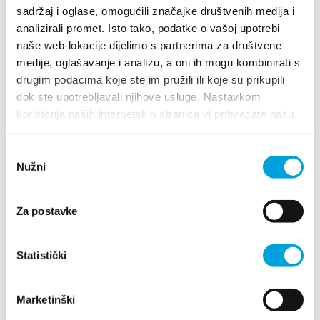
Multimédia
sadržaj i oglase, omogućili značajke društvenih medija i
analizirali promet. Isto tako, podatke o vašoj upotrebi
Safe in Dalmatia
naše web-lokacije dijelimo s partnerima za društvene
Villa Nika, Kamberovo šetalište 30
medije, oglašavanje i analizu, a oni ih mogu kombinirati s
21216 Kaštel Stari, Hrvatska
Wskazówki
drugim podacima koje ste im pružili ili koje su prikupili
cs
dok ste upotrebljavali njihove usluge. Nastavkom
+385 21 227 933
korištenja naših internetskih stranica vi prihvaćate našu
upotrebu kolačića.
+385 21 227 933
info@kastela-info.hr
Odabir
Nužni
pristanka
info@kastela-info.hr
Za postavke
Prozkoumej
Villa Nika, Kamberovo šetalište 30,
Destinace
Statistički
Wskazówki
21216 Kaštel Stari, Hrvatska
Co dělat
Marketinški