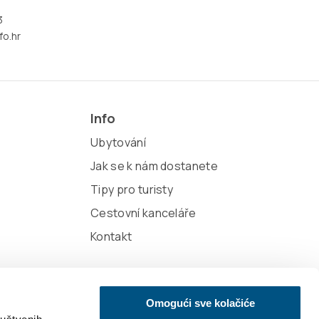
3
fo.hr
Info
Ubytování
Jak se k nám dostanete
Tipy pro turisty
Cestovní kanceláře
Kontakt
Omogući sve kolačiće