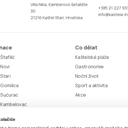
Villa Nika, Kamberovo šetalište
+385 21 227 93
30
info@kastela-in
21216 Kaštel Stari, Hrvatska
inace
Co dělat
Štafilić
Kaštelské pláže
 Novi
Gastronomie
 Stari
Noční život
 Gomilica
Sport a aktivita
 Sućurac
Akce
l Kambelovac
 Lukšić
kolačiće