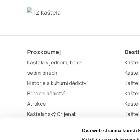
Prozkoumej
Dest
Kaštela v jednom, třech,
Kaštel 
sedmi dnech
Kaštel
Historie a kulturní dědictví
Kaštel
Přírodní dědictví
Kaštel
Atrakce
Kaštel
Kaštelanský Crljenak
Kašte
Miljenko a Dobrila
Kaštel
Ova web-stranica koristi 
Marina Kaštela