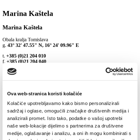
Marina Kaštela
Marina Kaštela
Obala kralja Tomislava
g.
43° 32' 47.55" N, 16° 24' 09.96" E
t.
+385 (0)21 204 010
f.
+385 (0)21 204 040
m.
+385 (0)21 204 011
w.
www.marina-kastela.
hr
e.
marina@marina-kastela.hr
Događanja
Ova web-stranica koristi kolačiće
Kolačiće upotrebljavamo kako bismo personalizirali
Otkrijte više
sadržaj i oglase, omogućili značajke društvenih medija i
6. kolovoza 2026. - 12. kolovoza 2026.
analizirali promet. Isto tako, podatke o vašoj upotrebi
naše web-lokacije dijelimo s partnerima za društvene
LEGENDA O MILJENKU I DOBRILI
medije, oglašavanje i analizu, a oni ih mogu kombinirati s