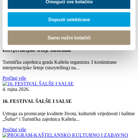
Omogući sve kolačiće
EKO ETNO SAJAM KAŠTELA 2026.
SAJAM DOMAĆIH PROIZVODA Kaštel Novi, 28.-30.8.2026.
Dopusti selektirane
Pročitaj više
Samo nužni kolačići
30. lipnja 2026. - 31. kolovoza 2026.
Interpretacijske šetnje Kaštelima
Turistička zajednica grada Kaštela organizira 3 kostimirane
interpretacijske šetnje (storytelling) na...
Pročitaj više
4. rujna 2026.
16. FESTIVAL ŠALŠE I SALSE
Udruga za promicanje kvalitete života, kulturnih vrijednosti i baštine
„Šušur“ i Turistička zajednica Kaštela...
Pročitaj više