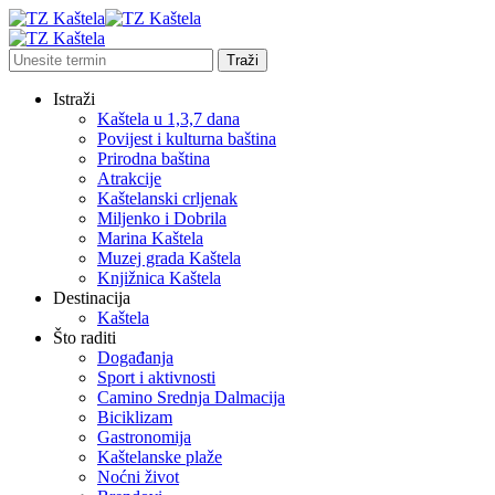
Istraži
Kaštela u 1,3,7 dana
Povijest i kulturna baština
Prirodna baština
Atrakcije
Kaštelanski crljenak
Miljenko i Dobrila
Marina Kaštela
Muzej grada Kaštela
Knjižnica Kaštela
Destinacija
Kaštela
Što raditi
Događanja
Sport i aktivnosti
Camino Srednja Dalmacija
Biciklizam
Gastronomija
Kaštelanske plaže
Noćni život