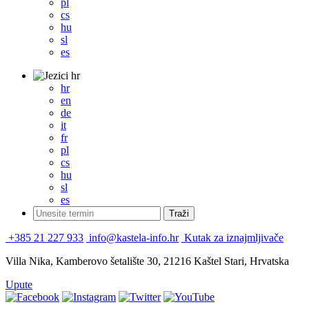
pl
cs
hu
sl
es
hr
hr
en
de
it
fr
pl
cs
hu
sl
es
+385 21 227 933
info@kastela-info.hr
Kutak za iznajmljivače
Villa Nika, Kamberovo šetalište 30, 21216 Kaštel Stari, Hrvatska
Upute