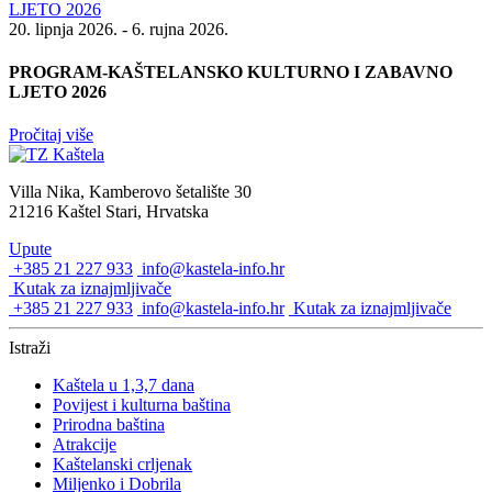
20. lipnja 2026. - 6. rujna 2026.
PROGRAM-KAŠTELANSKO KULTURNO I ZABAVNO
LJETO 2026
Pročitaj više
Villa Nika, Kamberovo šetalište 30
21216 Kaštel Stari, Hrvatska
Upute
+385 21 227 933
info@kastela-info.hr
Kutak za iznajmljivače
+385 21 227 933
info@kastela-info.hr
Kutak za iznajmljivače
Istraži
Kaštela u 1,3,7 dana
Povijest i kulturna baština
Prirodna baština
Atrakcije
Kaštelanski crljenak
Miljenko i Dobrila