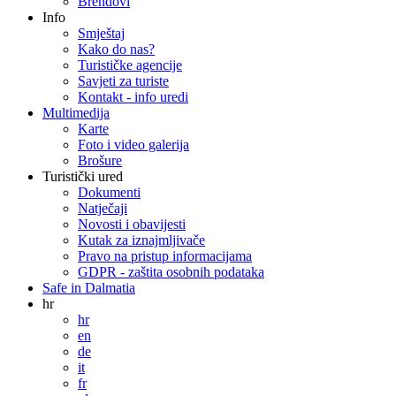
Brendovi
Info
Smještaj
Kako do nas?
Turističke agencije
Savjeti za turiste
Kontakt - info uredi
Multimedija
Karte
Foto i video galerija
Brošure
Turistički ured
Dokumenti
Natječaji
Novosti i obavijesti
Kutak za iznajmljivače
Pravo na pristup informacijama
GDPR - zaštita osobnih podataka
Safe in Dalmatia
hr
hr
en
de
it
fr