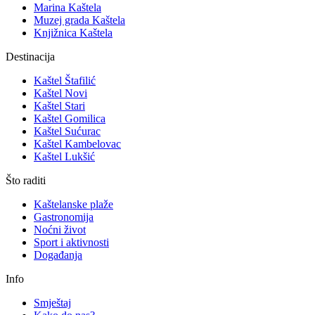
Marina Kaštela
Muzej grada Kaštela
Knjižnica Kaštela
Destinacija
Kaštel Štafilić
Kaštel Novi
Kaštel Stari
Kaštel Gomilica
Kaštel Sućurac
Kaštel Kambelovac
Kaštel Lukšić
Što raditi
Kaštelanske plaže
Gastronomija
Noćni život
Sport i aktivnosti
Događanja
Info
Smještaj