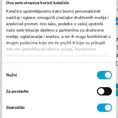
Ova web-stranica koristi kolačiće
2026. augusztus 17.
Kolačiće upotrebljavamo kako bismo personalizirali
sadržaj i oglase, omogućili značajke društvenih medija i
2026. júniu
Arias under the stars
analizirali promet. Isto tako, podatke o vašoj upotrebi
naše web-lokacije dijelimo s partnerima za društvene
medije, oglašavanje i analizu, a oni ih mogu kombinirati s
17th D
OLVASS TOVÁBB
drugim podacima koje ste im pružili ili koje su prikupili
TRADI
dok ste upotrebljavali njihove usluge. Nastavkom
ETHNO
korištenja naših internetskih stranica vi prihvaćate našu
upotrebu kolačića.
ISLAN
Odabir
FAIR
Nužni
pristanka
OLVASS 
Za postavke
Statistički