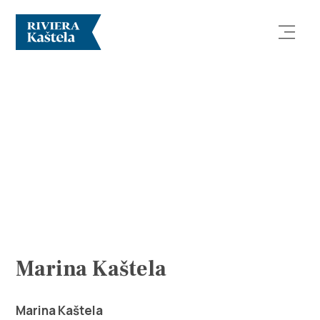
Vizsgálja meg
Rendeltetési hely
Mit kell tenni?
Marina Kaštela
Info
Marina Kaštela