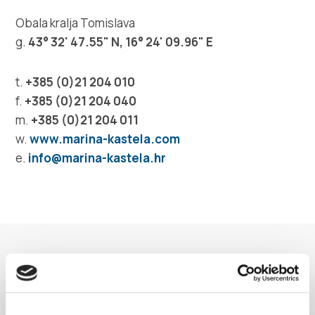
Multimédia
Obala kralja Tomislava
g.
43° 32' 47.55" N, 16° 24' 09.96" E
Safe in Dalmatia
t.
+385 (0)21 204 010
hu
f.
+385 (0)21 204 040
m.
+385 (0)21 204 011
w.
www.marina-kastela.com
+385 21 227 933
e.
info@marina-kastela.hr
info@kastela-info.hr
Villa Nika, Kamberovo šetalište 30,
Útvonalak
21216 Kaštel Stari, Hrvatska
ESEMÉNYEK
Fedezzen fel többet