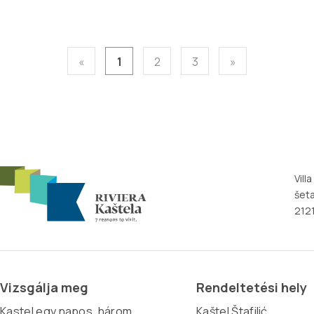
«
1
2
3
»
Vill
šeta
2121
Vizsgálja meg
Rendeltetési hely
Kastel egy napos, három,
Kaštel Štafilić