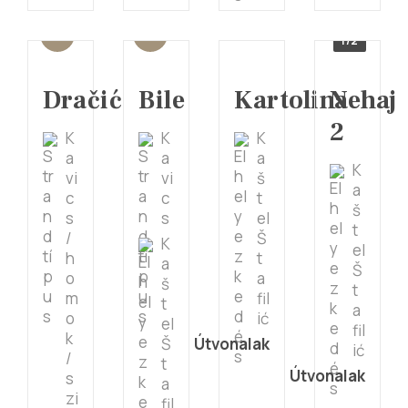
1/2
Dračić
Bile
Kartolina
Nehaj
2
K
K
K
a
a
a
K
vi
vi
š
a
c
c
t
š
s
s
el
t
/
Š
K
el
h
t
a
Š
o
a
š
t
m
fil
t
a
o
ić
el
fil
k
Š
Útvonalak
ić
/
t
Útvonalak
s
a
zi
fil