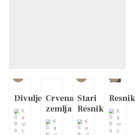
1/3
Divulje
Crvena
Stari
Resni
zemlja
Resnik
K
K
a
a
K
K
vi
vi
a
a
c
c
vi
vi