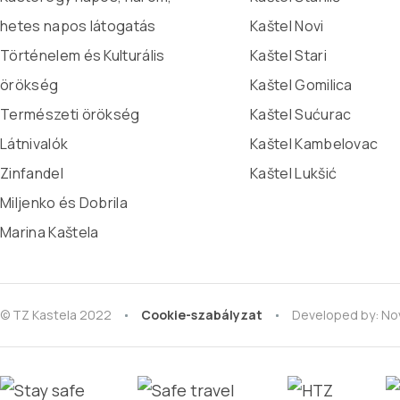
hetes napos látogatás
Kaštel Novi
Történelem és Kulturális
Kaštel Stari
örökség
Kaštel Gomilica
Természeti örökség
Kaštel Sućurac
Látnivalók
Kaštel Kambelovac
Zinfandel
Kaštel Lukšić
Miljenko és Dobrila
Marina Kaštela
© TZ Kastela 2022
Cookie-szabályzat
Developed by:
Nov