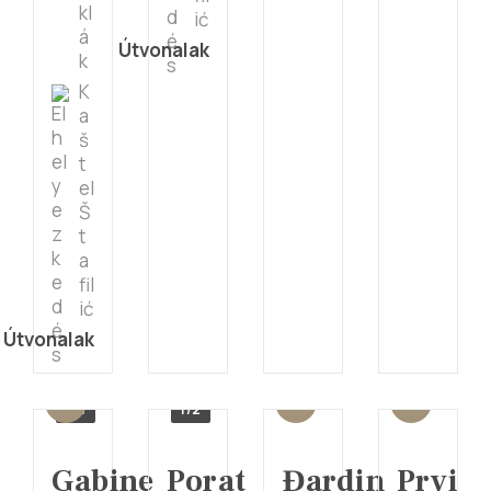
kl
ić
á
Útvonalak
k
K
a
š
t
el
Š
t
a
fil
ić
Útvonalak
1/4
1/2
Gabine
Porat
Đardin
Prvi