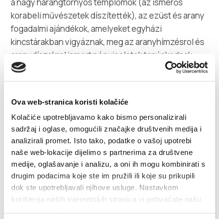
a nagy harangtornyos templomok (az ismerős
korabeli művészetek díszítették), az ezüst és arany
fogadalmi ajándékok, amelyeket egyházi
kincstárakban vigyáznak, meg az aranyhímzésrol és
aranydíszekrol ismert népviseletek tanúskodnak.
A 16 kastély körül hét falu keletkezett: Kaštel Štafilić,
Kaštel Novi, Kaštel Stari, Kaštel Lukšić, Kaštel
Ova web-stranica koristi kolačiće
Kambelovac, Kaštel Gomilica és Kaštel Sućurac,
Kolačiće upotrebljavamo kako bismo personalizirali
amely nott, fejlődött és végül Kaštela várósát
sadržaj i oglase, omogućili značajke društvenih medija i
alkotta, de belső részükben máig megtartották az
analizirali promet. Isto tako, podatke o vašoj upotrebi
eredeti dalmát építkezést, az erkélyes házakat
naše web-lokacije dijelimo s partnerima za društvene
tipikus bejáratokkal (balatura), kocsmákkal, keskeny
medije, oglašavanje i analizu, a oni ih mogu kombinirati s
utcákat és tereket.
drugim podacima koje ste im pružili ili koje su prikupili
dok ste upotrebljavali njihove usluge. Nastavkom
korištenja naših internetskih stranica vi prihvaćate našu
Körülbelül 16 kastélyban hét falu alakult: Kaštel
upotrebu kolačića.
Štafilić, Kaštel Novi, Kaštel Stari, Kaštel Lukšić, Kaštel