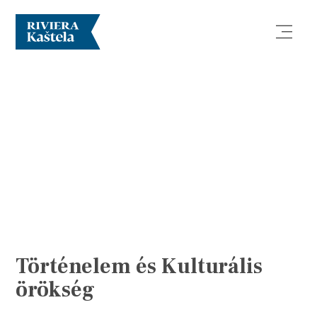
Vizsgálja meg
Rendeltetési hely
Mit kell tenni?
Történelem és Kulturális
Info
örökség