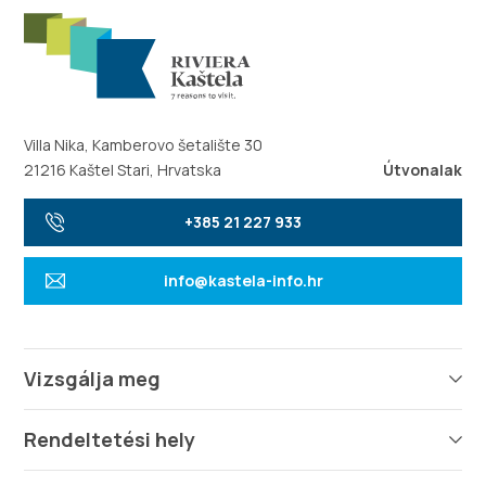
Villa Nika, Kamberovo šetalište 30
21216 Kaštel Stari, Hrvatska
Útvonalak
+385 21 227 933
info@kastela-info.hr
Vizsgálja meg
Rendeltetési hely