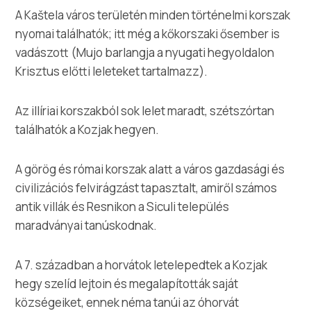
Multimédia
A Kaštela város területén minden történelmi korszak
nyomai találhatók; itt még a kőkorszaki ősember is
Safe in Dalmatia
vadászott (Mujo barlangja a nyugati hegyoldalon
Krisztus előtti leleteket tartalmazz).
hu
Az illíriai korszakból sok lelet maradt, szétszórtan
találhatók a Kozjak hegyen.
+385 21 227 933
A görög és római korszak alatt a város gazdasági és
info@kastela-info.hr
civilizációs felvirágzást tapasztalt, amiről számos
antik villák és Resnikon a Siculi település
maradványai tanúskodnak.
Villa Nika, Kamberovo šetalište 30,
Útvonalak
21216 Kaštel Stari, Hrvatska
A 7. században a horvátok letelepedtek a Kozjak
hegy szelíd lejtoin és megalapították saját
községeiket, ennek néma tanúi az óhorvát