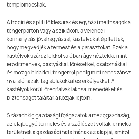
templomocskák.
A trogiri és spliti földesurak és egyházi méltóságok a
tengerparton vagy a sziklákon, a velencei
kormányzás jóváhagyással, kastélyokat építettek,
hogy megvédjék a termést és a parasztokat. Ezek a
kastélyok szárazföldről valóban úgy néztek ki, mint
erődítmények, bástyákkal, lőrésekkel, csatornákkal
és mozgó hidakkal, tengerről pedig mint reneszánsz
nyaralóházak, tág ablakokkal és erkélyekkel. A
kastélyok körüli öreg falvak lakósai menedéket és
biztonságot találtak a Kozjak lejtőin.
Századokig gazdasági főágazatok a mezőgazdaság,
az olajbogyó termelés és a szőlészet voltak, ennek a
területnek a gazdasági hatalmának az alapjai, amiről