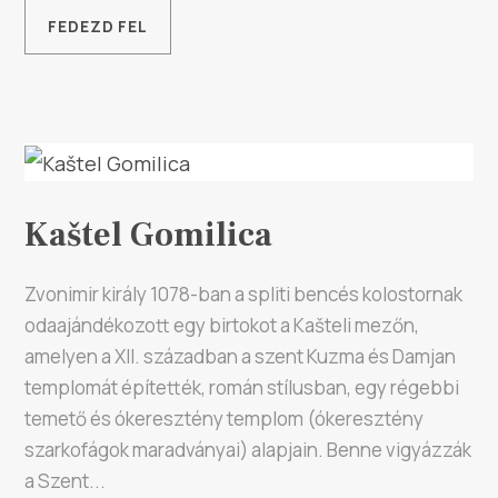
FEDEZD FEL
Kaštel Gomilica
Zvonimir király 1078-ban a spliti bencés kolostornak
odaajándékozott egy birtokot a Kašteli mezőn,
amelyen a XII. században a szent Kuzma és Damjan
templomát építették, román stílusban, egy régebbi
temető és ókeresztény templom (ókeresztény
szarkofágok maradványai) alapjain. Benne vigyázzák
a Szent...