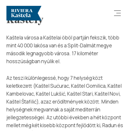
Kastély
Kaštela városa a Kaštelai öböl partján fekszik, több
mint 40 000 lakósa van és a Split-Dalmát megye
második legnagyobb városa. 17 kilométer
hosszúságban nyúlik el.
Vizsgálja meg
Az teszi különlegessé, hogy 7 helység közt
Rendeltetési hely
keletkezett (Kaštel Sućurac, Kaštel Gomilica, Kaštel
Kambelovac, Kaštel Lukšić, Kaštel Stari, Kaštel Novi,
Mit kell tenni?
Kaštel Štafilić), azaz erődítmények között. Minden
helységnek megvannak a saját mediterrán
Info
jellegzetességei. Az utóbbi években a hét központ
mellet még két kisebb központ fejlődött ki, Radun és