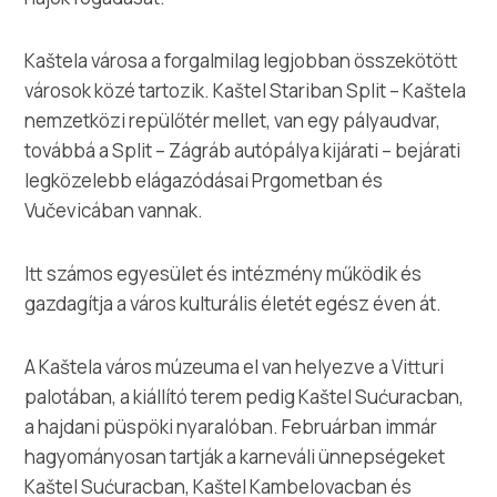
Kaštela városa a forgalmilag legjobban összekötött
városok közé tartozik. Kaštel Stariban Split – Kaštela
nemzetközi repülőtér mellet, van egy pályaudvar,
továbbá a Split – Zágráb autópálya kijárati – bejárati
legközelebb elágazódásai Prgometban és
Vučevicában vannak.
Itt számos egyesület és intézmény működik és
gazdagítja a város kulturális életét egész éven át.
A Kaštela város múzeuma el van helyezve a Vitturi
palotában, a kiállító terem pedig Kaštel Sućuracban,
a hajdani püspöki nyaralóban. Februárban immár
hagyományosan tartják a karneváli ünnepségeket
Kaštel Sućuracban, Kaštel Kambelovacban és