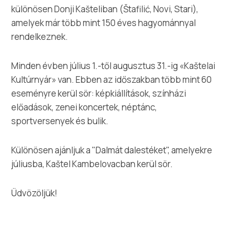
különösen Donji Kašteliban (Štafilić, Novi, Stari),
amelyek már több mint 150 éves hagyománnyal
rendelkeznek.
Minden évben július 1.-től augusztus 31.-ig «Kaštelai
Kultúrnyár» van. Ebben az időszakban több mint 60
eseményre kerül sör: képkiállítások, színházi
előadások, zenei koncertek, néptánc,
sportversenyek és bulik.
Különösen ajánljuk a "Dalmát dalestéket", amelyekre
júliusba, Kaštel Kambelovacban kerül sör.
Üdvözöljük!