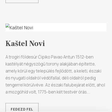
Kaštel Novi
A trogiri földesúr Ćipiko Pavao Antun 1512-ben
kastélyát négyszögű torony alakjában építette,
amely körül egy település fejlődött, a keleti, északi
és nyugati oldalról védőfallal, déli oldalról pedig
tengerrel körülvéve. Az északi falubejárat előtt, ahol
a mozgóhíd volt, 1775-ben két testvér órás...
FEDEZD FEL