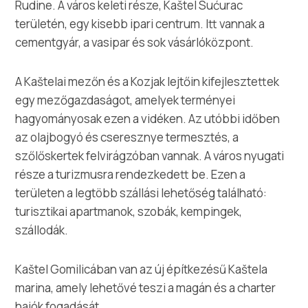
Multimédia
Rudine. A város keleti része, Kaštel Sućurac
területén, egy kisebb ipari centrum. Itt vannak a
cementgyár, a vasipar és sok vásárlóközpont.
Safe in Dalmatia
hu
A Kaštelai mezőn és a Kozjak lejtőin kifejlesztettek
egy mezőgazdaságot, amelyek terményei
hagyományosak ezen a vidéken. Az utóbbi időben
az olajbogyó és cseresznye termesztés, a
+385 21 227 933
szőlőskertek felvirágzóban vannak. A város nyugati
része a turizmusra rendezkedett be. Ezen a
info@kastela-info.hr
területen a legtöbb szállási lehetőség található:
turisztikai apartmanok, szobák, kempingek,
szállodák.
Villa Nika, Kamberovo šetalište 30,
Útvonalak
21216 Kaštel Stari, Hrvatska
Kaštel Gomilicában van az új építkezésű Kaštela
marina, amely lehetővé teszi a magán és a charter
hajók fogadását.