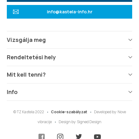
info@kastela-info.hr
Vizsgálja meg
Rendeltetési hely
Mit kell tenni?
Info
© TZ Kastela 2022
Cookie-szabályzat
Developed by:
Nove
vibracije
Design by:
Signed Design