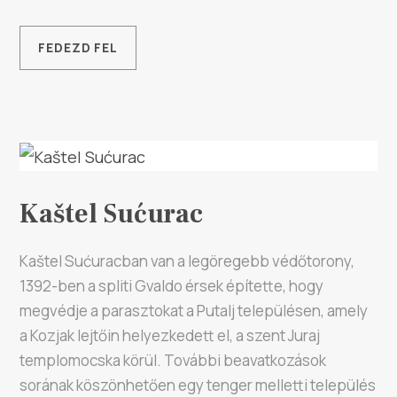
FEDEZD FEL
Kaštel Sućurac
Kaštel Sućuracban van a legöregebb védőtorony,
1392-ben a spliti Gvaldo érsek építette, hogy
megvédje a parasztokat a Putalj településen, amely
a Kozjak lejtőin helyezkedett el, a szent Juraj
templomocska körül. További beavatkozások
sorának köszönhetően egy tenger melletti település