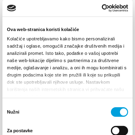
Ova web-stranica koristi kolačiće
Kolačiće upotrebljavamo kako bismo personalizirali
sadržaj i oglase, omogućili značajke društvenih medija i
Kaštel Stari
analizirali promet. Isto tako, podatke o vašoj upotrebi
naše web-lokacije dijelimo s partnerima za društvene
medije, oglašavanje i analizu, a oni ih mogu kombinirati s
Ahogy a név is mondja, Kaštel Stariban 1476-ban a
drugim podacima koje ste im pružili ili koje su prikupili
trogiri földesúr, író, humanista és hadbiztos Cipico
dok ste upotrebljavali njihove usluge. Nastavkom
Koriolan egy tengeri sziklán megépítette kastélyát.
korištenja naših internetskih stranica vi prihvaćate našu
Egy kastélyt épített, amely erődítmény és palota
upotrebu kolačića.
komplexus volt, amelyet egy csatorna választotta el
Odabir
a szárazföldtől és mozgóhíddal (brvno –...
Nužni
pristanka
Za postavke
FEDEZD FEL