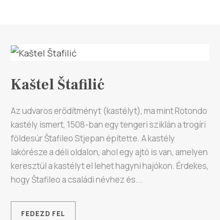
Kaštel Štafilić
Az udvaros erődítményt (kastélyt), ma mint Rotondo
kastély ismert, 1508-ban egy tengeri sziklán a trogíri
földesúr Štafileo Stjepan építette. A kastély
lakórésze a déli oldalon, ahol egy ajtó is van, amelyen
keresztül a kastélyt el lehet hagyni hajókon. Érdekes,
hogy Štafileo a családi névhez és...
FEDEZD FEL