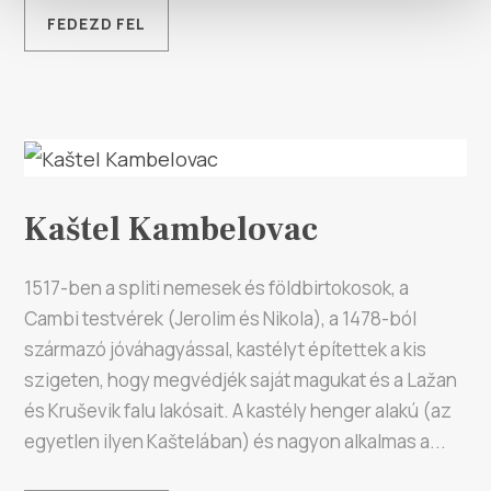
FEDEZD FEL
Kaštel Kambelovac
1517-ben a spliti nemesek és földbirtokosok, a
Cambi testvérek (Jerolim és Nikola), a 1478-ból
származó jóváhagyással, kastélyt építettek a kis
szigeten, hogy megvédjék saját magukat és a Lažan
és Kruševik falu lakósait. A kastély henger alakú (az
egyetlen ilyen Kaštelában) és nagyon alkalmas a...