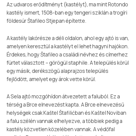
Safe in Dalmatia
Az udvaros erődítményt (kastélyt), ma mint Rotondo
kastély ismert, 1508-ban egy tengeri sziklán a trogíri
földesúr Štafileo Stjepan építette.
hu
A kastély lakórésze a déli oldalon, ahol egy ajtó is van,
amelyen keresztül a kastélyt el lehet hagyni hajókon.
+385 21 227 933
Érdekes, hogy Štafileo a családi névhez és címerhez
fürtet választott – görögül staphile. A település körül
info@kastela-info.hr
egy másik, derékszögű alaprajzos település
fejlődött, amelyet egy árok vette körül.
Villa Nika, Kamberovo šetalište 30,
Útvonalak
21216 Kaštel Stari, Hrvatska
A Sela ajtó mozgóhídon átvezetett a faluból. Ez a
térség a Brce elnevezést kapta. A Brce elnevezésű
helységek csak Kaštel Štafilićban és Kaštel Noviban
a falu szélén vannak elhelyezve, a többiek pedig a
kastély közvetlen közelében vannak. A védőfal