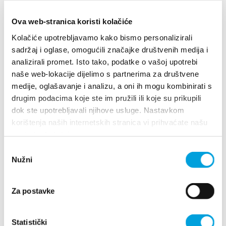
végeznek. Sok kőszerszámot, megmunkált állati
Ova web-stranica koristi kolačiće
csontot és
Kolačiće upotrebljavamo kako bismo personalizirali
sadržaj i oglase, omogućili značajke društvenih medija i
kandallót találtak. A leletek 45 000 évesek is
analizirali promet. Isto tako, podatke o vašoj upotrebi
lehetnek, ami azt bizonyítja, hogy ezen a területen a
naše web-lokacije dijelimo s partnerima za društvene
neandertáli ősember élt és vadászott, amikor a
medije, oglašavanje i analizu, a oni ih mogu kombinirati s
szárazföld még egészen
drugim podacima koje ste im pružili ili koje su prikupili
dok ste upotrebljavali njihove usluge. Nastavkom
Vis szigetig nyújtózott.
korištenja naših internetskih stranica vi prihvaćate našu
upotrebu kolačića.
Odabir
Kaštel Štafilićban egy különös kincs van, több mint
Nužni
pristanka
1500 éves olajbogyófa, amely Dél-Olaszországból
vagy Görögországból származik. Az öreg
Za postavke
olajbogyófát (Olea Europea), a hazaiak Mastrinkának
hívják.
Statistički