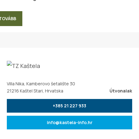
 TOVÁBB
Villa Nika, Kamberovo šetalište 30
21216 Kaštel Stari, Hrvatska
Útvonalak
+385 21 227 933
info@kastela-info.hr