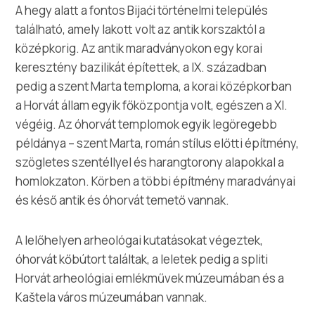
A hegy alatt a fontos Bijaći történelmi település
található, amely lakott volt az antik korszaktól a
középkorig. Az antik maradványokon egy korai
keresztény bazilikát építettek, a IX. században
pedig a szent Marta temploma, a korai középkorban
a Horvát állam egyik főközpontja volt, egészen a XI.
végéig. Az óhorvát templomok egyik legöregebb
példánya – szent Marta, román stílus előtti építmény,
szögletes szentéllyel és harangtorony alapokkal a
homlokzaton. Körben a többi építmény maradványai
és késő antik és óhorvát temető vannak.
A lelőhelyen arheológai kutatásokat végeztek,
óhorvát kőbútort találtak, a leletek pedig a spliti
Horvát arheológiai emlékművek múzeumában és a
Kaštela város múzeumában vannak.