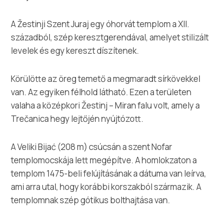
A Žestinji Szent Juraj egy óhorvát templom a XII.
századból, szép keresztgerendával, amelyet stilizált
levelek és egy kereszt díszítenek.
Körülötte az öreg temető a megmaradt sírkövekkel
van. Az egyiken félhold látható. Ezen a területen
valaha a középkori Žestinj – Miran falu volt, amely a
Trečanica hegy lejtőjén nyújtózott.
A Veliki Bijać (208 m) csúcsán a szent Nofar
templomocskája lett megépítve. A homlokzaton a
templom 1475-beli felújításának a dátuma van leírva,
ami arra utal, hogy korábbi korszakból származik. A
templomnak szép gótikus bolthajtása van.