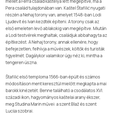
mellet a Ferra család kastélya lett megépítve, ma a
Pera család tulajdonában van. Kaštel Štafilić nyugati
részén a Nehaj torony van, amelyet 1548-ban Lodi
Ljudevit és Ivan kezdték építeni. A torony csak az
első emeleten levő ablakokig van megépítve. Miután
a Lodi testvérek meghaltak, családjuk abbahagyta az
építkezést. A Nehaj torony, annak ellenére, hogy
befejezetlen, felhívja a művészek, költők és turisták
figyelmét. Dagálykor valamikor úgy néz ki, mintha a
tengeren úszna.
Štafilić első temploma 1566-ban épült és számos
módosításon ment keresztül mielőtt megkapta a mai
barokk kinézetét. Benne található a csodálatos XVI.
századi ikon, hagyományos kaštelai arany ékszer,
meg Studina Marin művei: a szent Blaž és szent
Lucija szobrai.