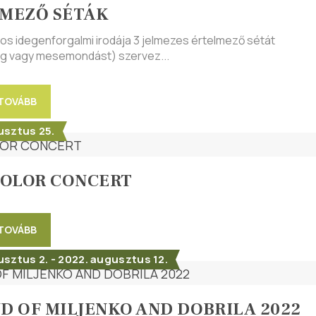
MEZŐ SÉTÁK
ros idegenforgalmi irodája 3 jelmezes értelmező sétát
ing vagy mesemondást) szervez...
 TOVÁBB
usztus 25.
COLOR CONCERT
 TOVÁBB
sztus 2. - 2022. augusztus 12.
D OF MILJENKO AND DOBRILA 2022