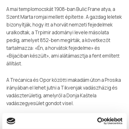
A mai templomocskát 1908-ban Bulić Frane atya, a
Szent Marta romjai mellett építette. A gazdag leletek
bizonyítják, hogy itt a horvát nemzeti fejedelmek
uralkodtak, a Trpimir adományi levele másolata
pedig, amelyet 852-ben megírták, a következőt
tartalmazza: «Én, a horvátok fejedelme» és
«Bijaćiban készült», ami alátámasztja a fent említett
állítást.
A Trećanica és Opor közötti makadám úton a Prosika
irányában el lehet jutni a Tikvenjak vadászházig és
vadászterületig, amelyről a Donja Kaštela
vadászegyesület gondot visel.
A kaštelai terület nyugati határán a Mujo barlangja
található. Benne már évekig arheológai kutatásokat