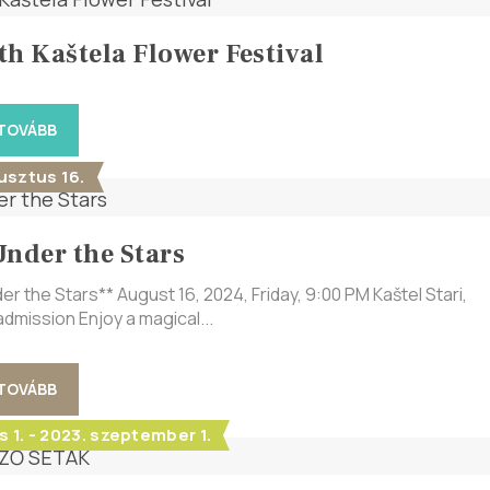
th Kaštela Flower Festival
 TOVÁBB
usztus 16.
Under the Stars
er the Stars** August 16, 2024, Friday, 9:00 PM Kaštel Stari,
dmission Enjoy a magical...
 TOVÁBB
us 1. - 2023. szeptember 1.