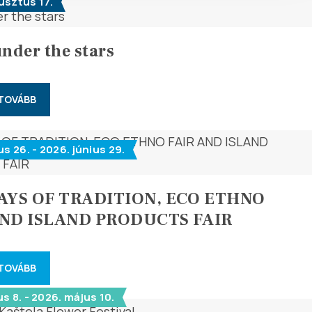
usztus 17.
under the stars
 TOVÁBB
us 26. - 2026. június 29.
DAYS OF TRADITION, ECO ETHNO
AND ISLAND PRODUCTS FAIR
 TOVÁBB
s 8. - 2026. május 10.