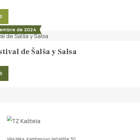
S
iembre de 2024
stival de Šalša y Salsa
S
Villa Nika, Kamberovo šetalište 30