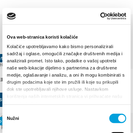
EVENTOS
Ova web-stranica koristi kolačiće
Descubre más
Kolačiće upotrebljavamo kako bismo personalizirali
sadržaj i oglase, omogućili značajke društvenih medija i
sto de 2026
analizirali promet. Isto tako, podatke o vašoj upotrebi
naše web-lokacije dijelimo s partnerima za društvene
medije, oglašavanje i analizu, a oni ih mogu kombinirati s
under the stars
drugim podacima koje ste im pružili ili koje su prikupili
dok ste upotrebljavali njihove usluge. Nastavkom
korištenja naših internetskih stranica vi prihvaćate našu
S
upotrebu kolačića.
Odabir
Nužni
pristanka
o de 2026 - 29 de junio de 2026