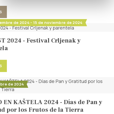
S
iembre de 2024 - 15 de noviembre de 2024
T 2024 - Festival Crljenak y
ela
S
ubre de 2024
EN KAŠTELA 2024 - Días de Pan y
d por los Frutos de la Tierra