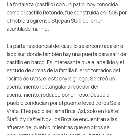
Safe in Dalmatia
La fortaleza (castillo) con un patio, hoy conocida
como el castillo Rotondo, fue construida en 1508 por
el noble trogirense Stjepan Štafileo, en un
es
acantilado marino.
La parte residencial del castillo se encontraba en el
+385 21 227 933
lado sur, donde también hay una puerta para salir del
castillo en barco. Es interesante que el apellido y el
info@kastela-info.hr
escudo de armas de la familia fueron tomados del
racimo de uvas, el estaphyle griego. Se creó un
asentamiento rectangular alrededor del
Villa Nika, Kamberovo šetalište 30,
Instrucciones
asentamiento, rodeado por un foso. Desde el
21216 Kaštel Stari, Hrvatska
pueblo conducían por el puente levadizo los Sela
Vrata. El espacio se llama Brce. Así, solo en Kaštel
Štafilić y Kaštel Novi los Brca se encuentran a las
afueras del pueblo, mientras que en otros se