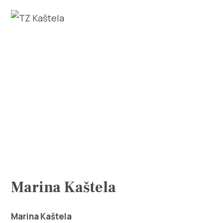
Explorar
Destino
Qué Hacer
Información
Marina Kaštela
Multimedia
Marina Kaštela