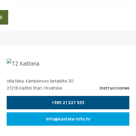
S
Villa Nika, Kamberovo šetalište 30
21216 Kaštel Stari, Hrvatska
Instrucciones
+385 21 227 933
info@kastela-info.hr