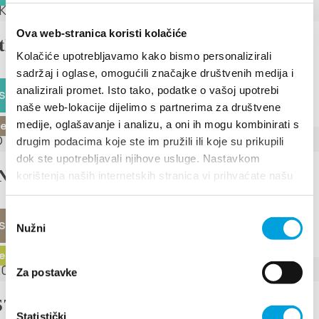
Ova web-stranica koristi kolačiće
th Kaštela Flower Festival
Kolačiće upotrebljavamo kako bismo personalizirali
sadržaj i oglase, omogućili značajke društvenih medija i
analizirali promet. Isto tako, podatke o vašoj upotrebi
S
naše web-lokacije dijelimo s partnerima za društvene
medije, oglašavanje i analizu, a oni ih mogu kombinirati s
iembre de 2024
drugim podacima koje ste im pružili ili koje su prikupili
dok ste upotrebljavali njihove usluge. Nastavkom
NTO EN KAŠTELA 2024
korištenja naših internetskih stranica vi prihvaćate našu
upotrebu kolačića.
Odabir
S
Nužni
pristanka
iembre de 2024 - 15 de noviembre de 2024
Za postavke
T 2024 - Festival Crljenak y
Statistički