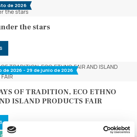
sto de 2026
under the stars
S
o de 2026 - 29 de junio de 2026
DAYS OF TRADITION, ECO ETHNO
AND ISLAND PRODUCTS FAIR
S
 de 2026 - 10 de mayo de 2026