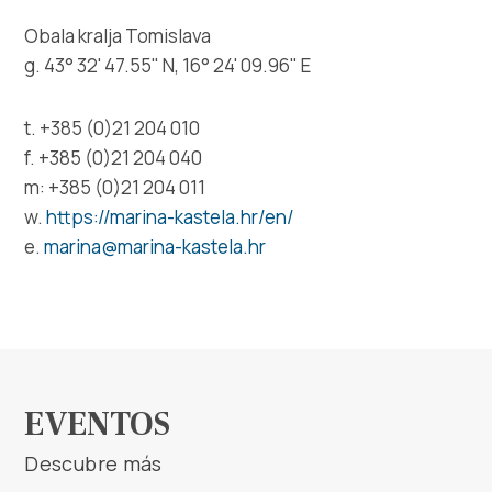
Safe in Dalmatia
Obala kralja Tomislava
g. 43° 32' 47.55" N, 16° 24' 09.96" E
es
t. +385 (0)21 204 010
f. +385 (0)21 204 040
+385 21 227 933
m: +385 (0)21 204 011
w.
https://marina-kastela.hr/en/
info@kastela-info.hr
e.
marina@marina-kastela.hr
Villa Nika, Kamberovo šetalište 30,
Instrucciones
21216 Kaštel Stari, Hrvatska
EVENTOS
Descubre más