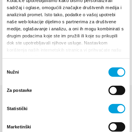
Kolačiće upotrebljavamo kako bismo personalizirali
sadržaj i oglase, omogućili značajke društvenih medija i
analizirali promet. Isto tako, podatke o vašoj upotrebi
naše web-lokacije dijelimo s partnerima za društvene
medije, oglašavanje i analizu, a oni ih mogu kombinirati s
drugim podacima koje ste im pružili ili koje su prikupili
dok ste upotrebljavali njihove usluge. Nastavkom
korištenja naših internetskih stranica vi prihvaćate našu
upotrebu kolačića.
Odabir
Nužni
pristanka
Za postavke
EVENTOS
Statistički
Descubre más
Marketinški
17 de agosto de 2026