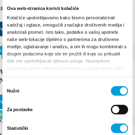
under the stars
Ova web-stranica koristi kolačiće
Kolačiće upotrebljavamo kako bismo personalizirali
sadržaj i oglase, omogućili značajke društvenih medija i
 VEČ
analizirali promet. Isto tako, podatke o vašoj upotrebi
naše web-lokacije dijelimo s partnerima za društvene
medije, oglašavanje i analizu, a oni ih mogu kombinirati s
026 - 29. junij 2026
drugim podacima koje ste im pružili ili koje su prikupili
dok ste upotrebljavali njihove usluge. Nastavkom
korištenja naših internetskih stranica vi prihvaćate našu
DAYS OF TRADITION, ECO ETHNO
upotrebu kolačića.
AND ISLAND PRODUCTS FAIR
Odabir
Nužni
pristanka
 VEČ
Za postavke
6 - 10. maj 2026
Statistički