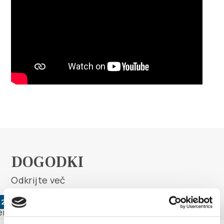
DOGODKI
Odkrijte več
t 2026