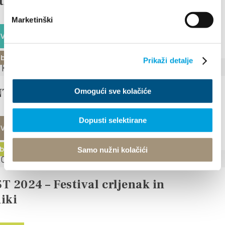
th Kaštela Flower Festival
Marketinški
 VEČ
ber 2024
Prikaži detalje
T V KAŠTELIH 2024
Omogući sve kolačiće
Dopusti selektirane
 VEČ
ber 2024 - 15. november 2024
Samo nužni kolačići
T 2024 – Festival crljenak in
iki