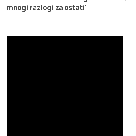
Multimedija
mnogi razlogi za ostati"
Safe in Dalmatia
sl
+385 21 227 933
info@kastela-info.hr
Villa Nika, Kamberovo šetalište 30,
Navodila
21216 Kaštel Stari, Hrvatska