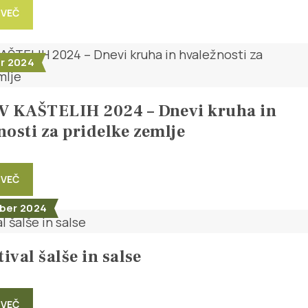
 VEČ
er 2024
V KAŠTELIH 2024 – Dnevi kruha in
nosti za pridelke zemlje
 VEČ
ber 2024
tival šalše in salse
 VEČ