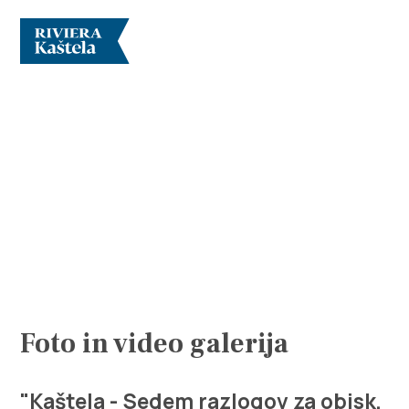
Raziščite
Destinacija
Kaj početi
Foto in video galerija
Info
"Kaštela - Sedem razlogov za obisk,