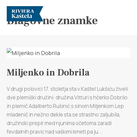
Blagovne znamke
Raziščite
Miljenko in Dobrila
Destinacija
V drugi polovici 17. stoletja sta v Kaštel Lukšiću živeli
Kaj početi
dve plemiški družini: družina Vitturi s hčerko Dobrilo
in plemič Adalberto Rušinić s sinom Miljenkom Lep
Info
mladenič in nežno dekle sta se strastno zaljubila,
družinski prepir med njunima očetoma zaradi
Multimedija
fevdalnih pravic nad vaškimi kmeti pa ju...