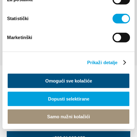
Nostalgija – Dnevi tradicije
Statistički
Kaštel
Marketinški
RAZIŠČITE
Prikaži detalje
Omogući sve kolačiće
Dopusti selektirane
Villa Nika, Kamberovo šetalište 30
Samo nužni kolačići
21216 Kaštel Stari, Hrvatska
Navodila