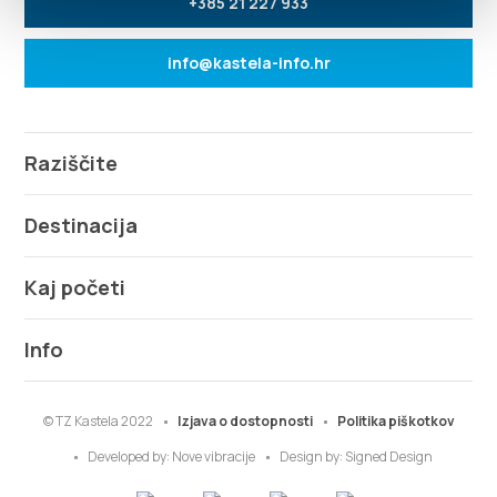
+385 21 227 933
info@kastela-info.hr
Raziščite
Destinacija
Kaj početi
Info
© TZ Kastela 2022
Izjava o dostopnosti
Politika piškotkov
Developed by:
Nove vibracije
Design by:
Signed Design