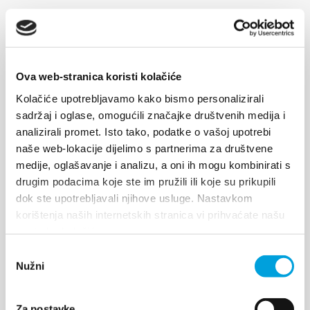
Kaštelanski crljenak
Kaštelanski crljenak je stara, skoraj pozabljena
Ova web-stranica koristi kolačiće
hrvaška sorta, ki v zadnjem času krade pozornost
Kolačiće upotrebljavamo kako bismo personalizirali
domače in tuje vinogradniške javnosti. Ugotovljeno
sadržaj i oglase, omogućili značajke društvenih medija i
je bilo namreč, da imata kaštelanski crljenak in
analizirali promet. Isto tako, podatke o vašoj upotrebi
ameriška sorta zinfandel identičen genetski profil
naše web-lokacije dijelimo s partnerima za društvene
oziroma da gre za enako vinsko sorto, kar je...
medije, oglašavanje i analizu, a oni ih mogu kombinirati s
drugim podacima koje ste im pružili ili koje su prikupili
dok ste upotrebljavali njihove usluge. Nastavkom
RAZIŠČITE
korištenja naših internetskih stranica vi prihvaćate našu
upotrebu kolačića.
Odabir
Nužni
pristanka
Za postavke