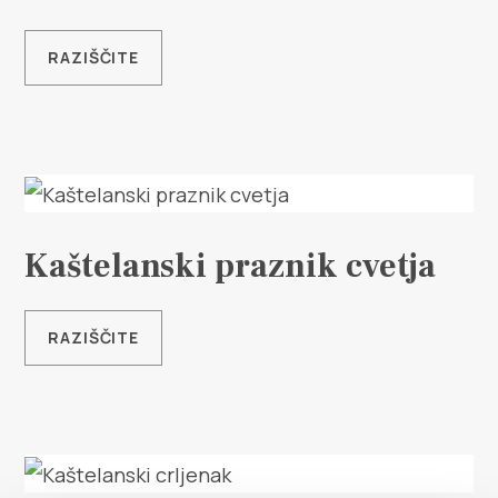
Safe in Dalmatia
RAZIŠČITE
sl
+385 21 227 933
info@kastela-info.hr
Kaštelanski praznik cvetja
Villa Nika, Kamberovo šetalište 30,
RAZIŠČITE
Navodila
21216 Kaštel Stari, Hrvatska