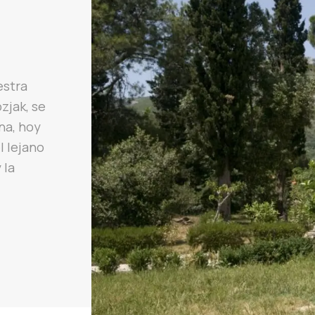
estra
zjak, se
ana, hoy
l lejano
 la