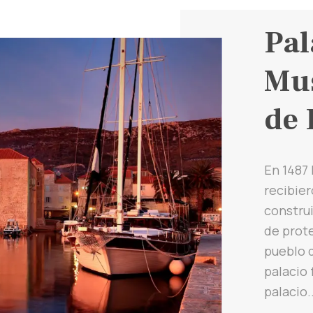
Pal
Mus
de 
En 1487 
recibie
construi
de prote
pueblo d
palacio 
palacio..