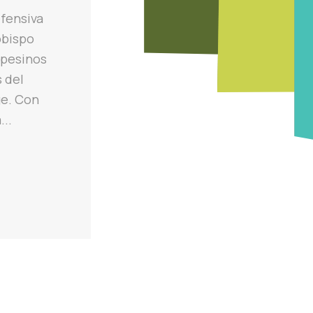
efensiva
obispo
mpesinos
s del
ge. Con
...