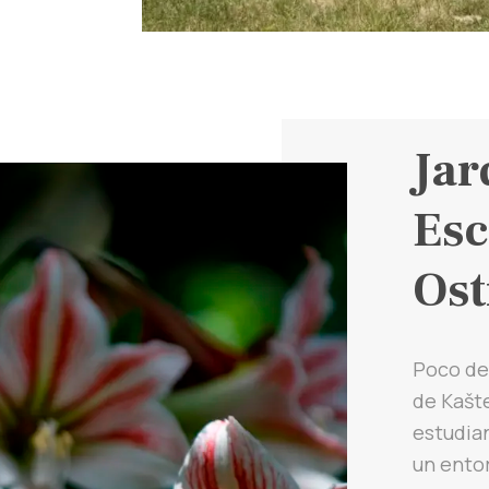
Jar
Esc
Ost
Poco des
de Kašte
estudia
un ento