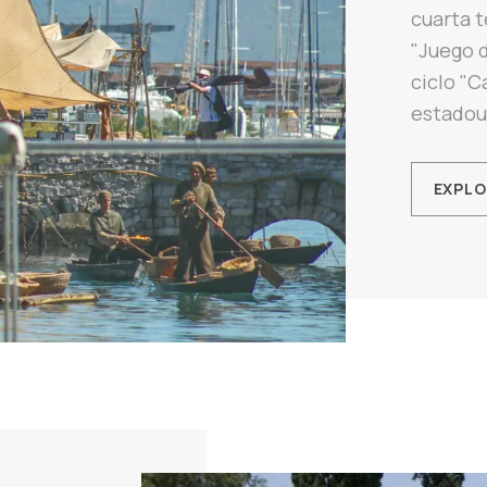
cuarta t
"Juego d
ciclo "C
estadou
EXPL