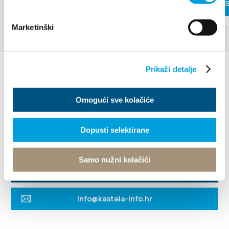
LEER MÁ
Marketinški
Prikaži detalje
Omogući sve kolačiće
Dopusti selektirane
Villa Nika, Kamberovo šetalište 30
21216 Kaštel Stari, Hrvatska
Instrucciones
Samo nužni kolačići
+385 21 227 933
info@kastela-info.hr