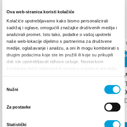
Ova web-stranica koristi kolačiće
EVENTOS
Kolačiće upotrebljavamo kako bismo personalizirali
Descubre más
sadržaj i oglase, omogućili značajke društvenih medija i
analizirali promet. Isto tako, podatke o vašoj upotrebi
17 de agosto de 2026
naše web-lokacije dijelimo s partnerima za društvene
medije, oglašavanje i analizu, a oni ih mogu kombinirati s
26 de junio
drugim podacima koje ste im pružili ili koje su prikupili
Arias under the stars
dok ste upotrebljavali njihove usluge. Nastavkom
de 2026
korištenja naših internetskih stranica vi prihvaćate našu
17th D
upotrebu kolačića.
LEER MÁS
TRADI
Odabir
Nužni
ETHNO
pristanka
ISLAN
Za postavke
FAIR
Statistički