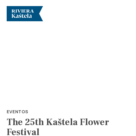
Explorar
Destino
Qué Hacer
EVENTOS
The 25th Kaštela Flower
Información
Festival