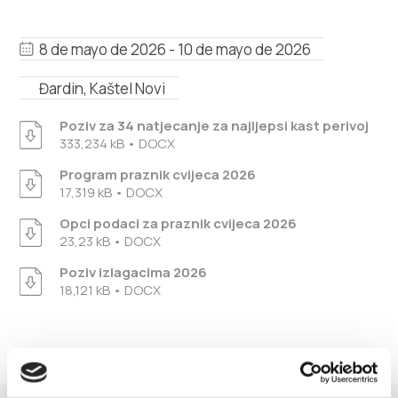
Multimedia
8 de mayo de 2026 - 10 de mayo de 2026
Safe in Dalmatia
Đardin, Kaštel Novi
es
Poziv za 34 natjecanje za najljepsi kast perivoj
333,234 kB • DOCX
Program praznik cvijeca 2026
+385 21 227 933
17,319 kB • DOCX
Opci podaci za praznik cvijeca 2026
info@kastela-info.hr
23,23 kB • DOCX
Poziv izlagacima 2026
18,121 kB • DOCX
Villa Nika, Kamberovo šetalište 30,
Instrucciones
21216 Kaštel Stari, Hrvatska