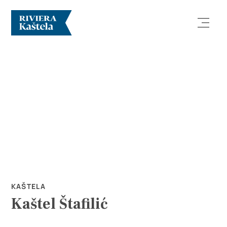
Istraži
Destinacija
Što raditi
KAŠTELA
Kaštel Štafilić
Info