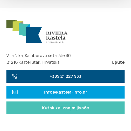
Villa Nika, Kamberovo šetalište 30
21216 Kaštel Stari, Hrvatska
Upute
+385 21 227 933
info@kastela-info.hr
Kutak za iznajmljivače