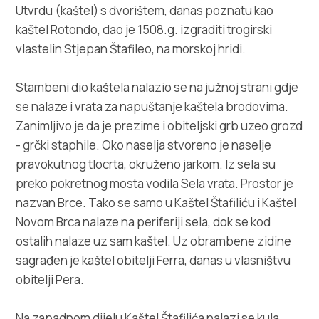
Multimedija
Utvrdu (kaštel) s dvorištem, danas poznatu kao
kaštel Rotondo, dao je 1508.g. izgraditi trogirski
Turistički ured
vlastelin Stjepan Štafileo, na morskoj hridi.
Safe in Dalmatia
Stambeni dio kaštela nalazio se na južnoj strani gdje
se nalaze i vrata za napuštanje kaštela brodovima.
hr
Zanimljivo je da je prezime i obiteljski grb uzeo grozd
- grčki staphile. Oko naselja stvoreno je naselje
pravokutnog tlocrta, okruženo jarkom. Iz sela su
preko pokretnog mosta vodila Sela vrata. Prostor je
+385 21 227 933
nazvan Brce. Tako se samo u Kaštel Štafiliću i Kaštel
Novom Brca nalaze na periferiji sela, dok se kod
info@kastela-info.hr
ostalih nalaze uz sam kaštel. Uz obrambene zidine
sagrađen je kaštel obitelji Ferra, danas u vlasništvu
Kutak za iznajmljivače
obitelji Pera.
Na zapadnom dijelu Kaštel Štafilića nalazi se kula