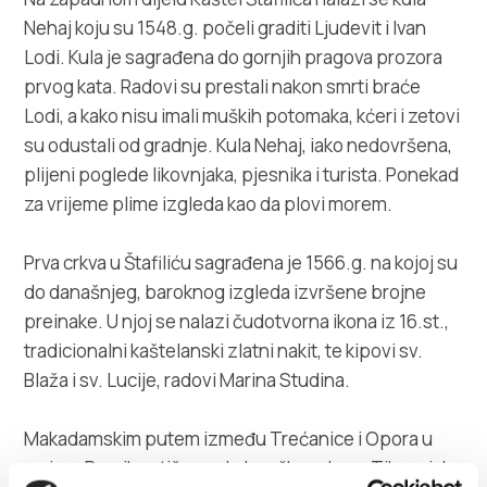
Villa Nika, Kamberovo šetalište 30,
Nehaj koju su 1548.g. počeli graditi Ljudevit i Ivan
Upute
21216 Kaštel Stari, Hrvatska
Lodi. Kula je sagrađena do gornjih pragova prozora
prvog kata. Radovi su prestali nakon smrti braće
Lodi, a kako nisu imali muških potomaka, kćeri i zetovi
su odustali od gradnje. Kula Nehaj, iako nedovršena,
plijeni poglede likovnjaka, pjesnika i turista. Ponekad
za vrijeme plime izgleda kao da plovi morem.
Prva crkva u Štafiliću sagrađena je 1566.g. na kojoj su
do današnjeg, baroknog izgleda izvršene brojne
preinake. U njoj se nalazi čudotvorna ikona iz 16.st.,
tradicionalni kaštelanski zlatni nakit, te kipovi sv.
Blaža i sv. Lucije, radovi Marina Studina.
Makadamskim putem između Trećanice i Opora u
smjeru Prosike stiže se do lovačkog doma Tikvenjak,