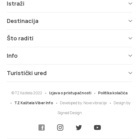
Istraži
Destinacija
Što raditi
Info
Turistički ured
© TZ Kastela 2022
Izjava o pristupačnosti
Politika kolačića
TZ Kaštela Viber Info
Developed by:
Nove vibracije
Design by:
Signed Design