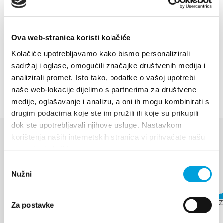
smještenog u lovištu o kojem se brine Lovačko
društvo Donja Kaštela.
Ova web-stranica koristi kolačiće
Izvanredne plaže, hoteli Resnik i Adria, kamp i
Kolačiće upotrebljavamo kako bismo personalizirali
privatni smještaj garancija su ugodnog boravka
sadržaj i oglase, omogućili značajke društvenih medija i
svakom turistu koji se nađe u Kaštel Štafiliću.
analizirali promet. Isto tako, podatke o vašoj upotrebi
naše web-lokacije dijelimo s partnerima za društvene
medije, oglašavanje i analizu, a oni ih mogu kombinirati s
drugim podacima koje ste im pružili ili koje su prikupili
dok ste upotrebljavali njihove usluge. Nastavkom
korištenja naših internetskih stranica vi prihvaćate našu
DOGAĐANJA
upotrebu kolačića.
Odabir
Otkrijte više
Nužni
pristanka
6. kolovoza 2026. - 12. kolovoza
17. kolovo
2026.
Za postavke