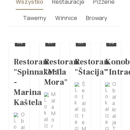
Wszystko
Restauracje
Pizzerie
Tawerny
Winnice
Browary
1/8
1/7
1/7
1/3
Restoran
Restoran
Restoran
Konob
"Spinnaker"
"Mala
"Štacija"
"Intra
-
Mora"
Š
O
Marina
e
b
M
t
al
Kaštela
al
al
a
a
iš
kr
M
O
t
al
o
b
e
ja
r
al
M
T