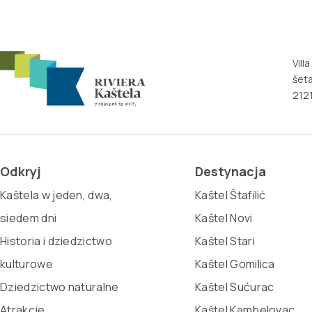
Vill
šeta
2121
Odkryj
Destynacja
Kaštela w jeden, dwa,
Kaštel Štafilić
siedem dni
Kaštel Novi
Historia i dziedzictwo
Kaštel Stari
kulturowe
Kaštel Gomilica
Dziedzictwo naturalne
Kaštel Sućurac
Atrakcje
Kaštel Kambelovac