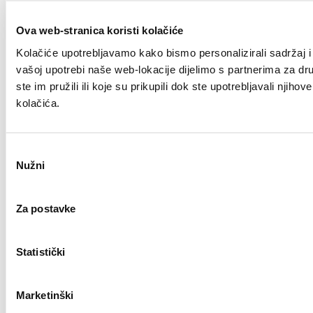
Ova web-stranica koristi kolačiće
Kolačiće upotrebljavamo kako bismo personalizirali sadržaj i 
vašoj upotrebi naše web-lokacije dijelimo s partnerima za dr
ste im pružili ili koje su prikupili dok ste upotrebljavali nji
kolačića.
Odabir
Nužni
pristanka
Za postavke
Statistički
Marketinški