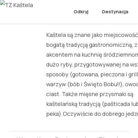
Gastronomia
Odkryj
Destynacja
Kaštela są znane jako miejscowość
pasuje dobre wino, a kaštelańskie wi
bogatą tradycją gastronomiczną, z
(zwłaszcza kaštelański Crljenak – przodek
akcentem na kuchnię śródziemnom
znanego amerykańskiego Zinfandel
dużo ryby, przygotowywanej na ws
dumą Kašteli. Odwiedźcie nas i z pe
sposoby (gotowana, pieczona i gril
będziecie się rozkoszować każdą
warzyw (bób i Święto Bobu!!), owo
spędzoną w naszych znan
ciast. Także mięsne przysmaki są
restauracjach, tawernach lub salach
kaštelańską tradycją (pašticada lu
peka).Oczywiście do dobrego jedz