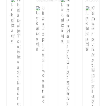
b
a
U
K
al
n
li
a
a
a
c
m
kr
P
a
b
al
a
u
e
ja
vl
z
r
T
a
p
o
o
II
r
v
m
1
u
o
is
7
g
š
la
1,
u
e
v
2
1
t
a
1
4,
al
2
2
K
iš
1,
1
a
t
K
5
š
e
a
K
t
1
š
a
el
0,
t
š
K
2
el
t