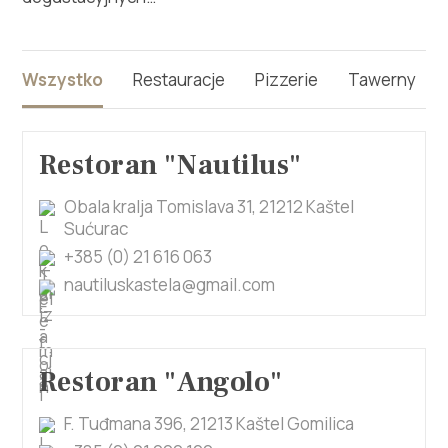
Multimedia
Safe in Dalmatia
Wszystko
Restauracje
Pizzerie
Tawerny
pl
Restoran "Nautilus"
Obala kralja Tomislava 31, 21212 Kaštel
+385 21 227 933
Sućurac
+385 (0) 21 616 063
info@kastela-info.hr
nautiluskastela@gmail.com
Villa Nika, Kamberovo šetalište 30,
Wskazówki
21216 Kaštel Stari, Hrvatska
Restoran "Angolo"
F. Tuđmana 396, 21213 Kaštel Gomilica