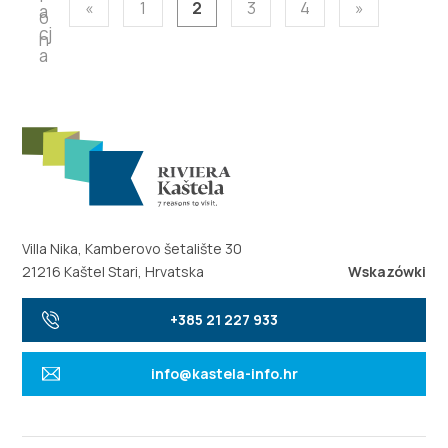
«
1
2
3
4
»
Villa Nika, Kamberovo šetalište 30
21216 Kaštel Stari, Hrvatska
Wskazówki
+385 21 227 933
info@kastela-info.hr