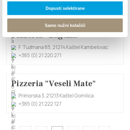
dantepizza22@gmail.com
Dopusti selektirane
Samo nužni kolačići
Pizzeria "Laguna"
F. Tuđmana 85, 21214 Kaštel Kambelovac
+385 (0) 21 220 271
Pizzeria "Veseli Mate"
Primorska 3, 21213 Kaštel Gomilica
+385 (0) 21 222 127