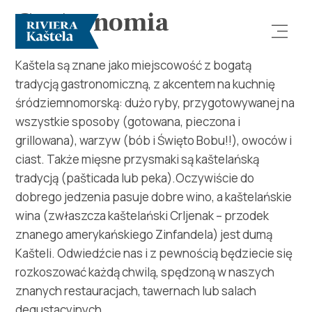
Gastronomia
Kaštela są znane jako miejscowość z bogatą
tradycją gastronomiczną, z akcentem na kuchnię
śródziemnomorską: dużo ryby, przygotowywanej na
wszystkie sposoby (gotowana, pieczona i
grillowana), warzyw (bób i Święto Bobu!!), owoców i
ciast. Także mięsne przysmaki są kaštelańską
Odkryj
tradycją (pašticada lub peka).Oczywiście do
dobrego jedzenia pasuje dobre wino, a kaštelańskie
Destynacja
wina (zwłaszcza kaštelański Crljenak – przodek
znanego amerykańskiego Zinfandela) jest dumą
Co robić
Kašteli. Odwiedźcie nas i z pewnością będziecie się
rozkoszować każdą chwilą, spędzoną w naszych
Info
znanych restauracjach, tawernach lub salach
degustacyjnych…