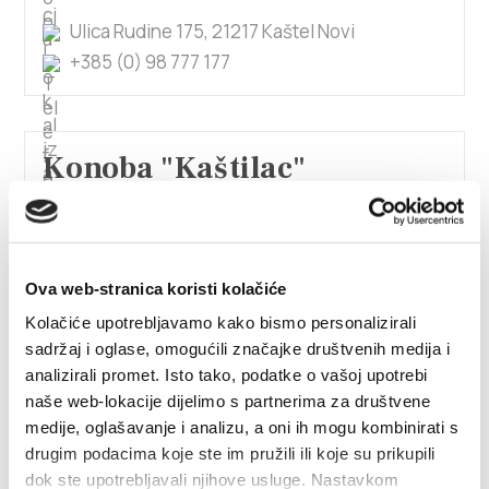
Ulica Rudine 175, 21217 Kaštel Novi
+385 (0) 98 777 177
Konoba "Kaštilac"
Obala kralja Tomislava 39, 21216 Kaštel Stari
+385 (0) 21 247 466
Ova web-stranica koristi kolačiće
Kolačiće upotrebljavamo kako bismo personalizirali
Konoba "Lemo"
sadržaj i oglase, omogućili značajke društvenih medija i
analizirali promet. Isto tako, podatke o vašoj upotrebi
Obala kralja Tomislava 5, 21216 Kaštel Stari
naše web-lokacije dijelimo s partnerima za društvene
+385 (0) 98 9535149
medije, oglašavanje i analizu, a oni ih mogu kombinirati s
drugim podacima koje ste im pružili ili koje su prikupili
konoba-lemo.eatbu.hr/?lang=hr
dok ste upotrebljavali njihove usluge. Nastavkom