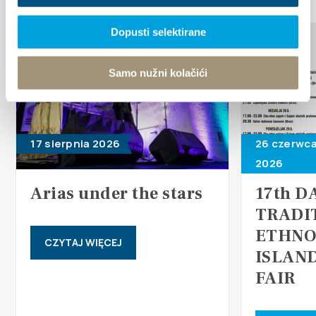
Dopusti selektirane
Samo nužni kolačići
17 sierpnia 2026
26 czerwca
2026
Arias under the stars
17th D
TRADI
ETHNO
CZYTAJ WIĘCEJ
ISLAN
FAIR