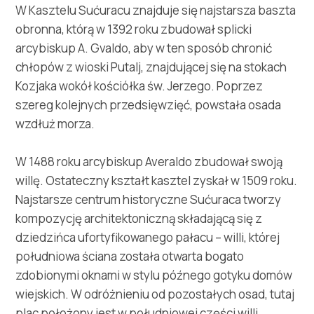
Multimedia
W Kasztelu Sućuracu znajduje się najstarsza baszta
obronna, którą w 1392 roku zbudował splicki
Safe in Dalmatia
arcybiskup A. Gvaldo, aby w ten sposób chronić
chłopów z wioski Putalj, znajdującej się na stokach
pl
Kozjaka wokół kościółka św. Jerzego. Poprzez
szereg kolejnych przedsięwzięć, powstała osada
wzdłuż morza.
+385 21 227 933
W 1488 roku arcybiskup Averaldo zbudował swoją
willę. Ostateczny kształt kasztel zyskał w 1509 roku.
info@kastela-info.hr
Najstarsze centrum historyczne Sućuraca tworzy
kompozycję architektoniczną składającą się z
Villa Nika, Kamberovo šetalište 30,
dziedzińca ufortyfikowanego pałacu – willi, której
Wskazówki
21216 Kaštel Stari, Hrvatska
południowa ściana została otwarta bogato
zdobionymi oknami w stylu późnego gotyku domów
wiejskich. W odróżnieniu od pozostałych osad, tutaj
plac położony jest w południowej części willi.