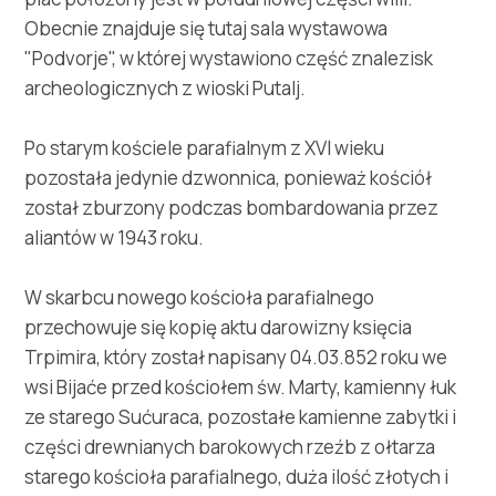
Obecnie znajduje się tutaj sala wystawowa
"Podvorje", w której wystawiono część znalezisk
archeologicznych z wioski Putalj.
Po starym kościele parafialnym z XVI wieku
pozostała jedynie dzwonnica, ponieważ kościół
został zburzony podczas bombardowania przez
aliantów w 1943 roku.
W skarbcu nowego kościoła parafialnego
przechowuje się kopię aktu darowizny księcia
Trpimira, który został napisany 04.03.852 roku we
wsi Bijaće przed kościołem św. Marty, kamienny łuk
ze starego Sućuraca, pozostałe kamienne zabytki i
części drewnianych barokowych rzeźb z ołtarza
starego kościoła parafialnego, duża ilość złotych i