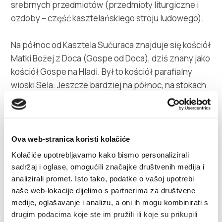
srebrnych przedmiotów (przedmioty liturgiczne i
ozdoby – część kasztelańskiego stroju ludowego).
Na północ od Kasztela Sućuraca znajduje się kościół
Matki Bożej z Doca (Gospe od Doca), dziś znany jako
kościół Gospe na Hladi. Był to kościół parafialny
wioski Sela. Jeszcze bardziej na północ, na stokach
Kozjaka znajdują się pozostałości
przedromańskiego kościoła św. Jerzego z Putalja,
datowanego na IX wiek. Świątynię ufundował książę
Mislav. Z płyty fundacyjnej zachowały się kawałki
Ova web-stranica koristi kolačiće
starochorwackiej ornamentyki – plecionki zwanej
Kolačiće upotrebljavamo kako bismo personalizirali
pleter. Nowy kościół został zbudowany w 1927 roku.
sadržaj i oglase, omogućili značajke društvenih medija i
Badania archeologiczne prowadzone przy kościele i
analizirali promet. Isto tako, podatke o vašoj upotrebi
naše web-lokacije dijelimo s partnerima za društvene
na pobliskim cmentarzu Gajina, odkryły rzymską, a
medije, oglašavanje i analizu, a oni ih mogu kombinirati s
także przedhistoryczą warstwę.
drugim podacima koje ste im pružili ili koje su prikupili
Kasztel Sućurac stanowi początek oznakowanej