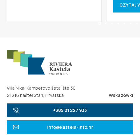
CZYTAJ 
Villa Nika, Kamberovo šetalište 30
21216 Kaštel Stari, Hrvatska
Wskazówki
+385 21 227 933
info@kastela-info.hr